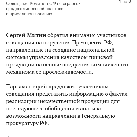
1
2
3
4
5
6
7
8
из
из
из
из
из
из
из
из
8
8
8
8
8
8
8
8
Совещание Комитета СФ по аграрно-
продовольственной политике
и природопользованию
Сергей Митин
обратил внимание участников
совещания на поручения Президента РФ,
направленные на создание национальной
системы управления качеством пищевой
продукции на основе внедрения комплексного
механизма ее прослеживаемости.
Парламентарий предложил участникам
совещания представить информацию о фактах
реализации некачественной продукции для
последующего обобщения и анализа
возможности направления в Генеральную
прокуратуру РФ.