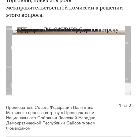
торговлю, повысить роль
межправительственной комиссии в решении
этого вопроса.
1
2
3
4
5
6
7
8
из
из
из
из
из
из
из
из
8
8
8
8
8
8
8
8
Председатель Совета Федерации Валентина
Матвиенко провела встречу с Председателем
Национального Собрания Лаосской Народно-
Демократической Республики Сайсомпхоном
Фомвиханом