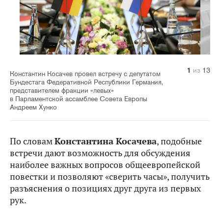
10
11
12
13
1
2
3
4
5
6
7
8
9
из
из
из
из
из
из
из
из
из
из
из
из
из
13
13
13
13
13
13
13
13
13
13
13
13
13
Константин Косачев провел встречу с депутатом
Бундестага Федеративной Республики Германия,
представителем фракции «левых»
в Парламентской ассамблее Совета Европы
Андреем Хунко
По словам
Константина Косачева
, подобные
встречи дают возможность для обсуждения
наиболее важных вопросов общеевропейской
повестки и позволяют «сверить часы», получить
разъяснения о позициях друг друга из первых
рук.