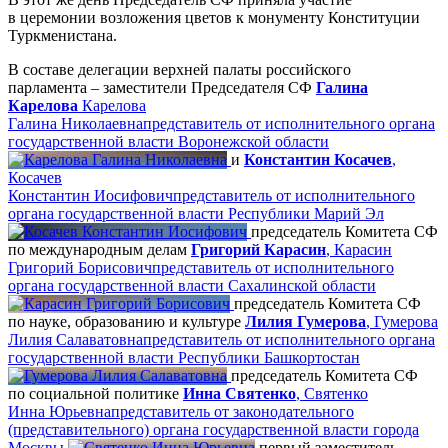
в церемонии возложения цветов к монументу Конституции
Туркменистана.
В составе делегации верхней палаты российского
парламента – заместители Председателя СФ
Галина
Карелова
Карелова
Галина Николаевна
представитель от исполнительного органа
государственной власти Воронежской области
и
Константин Косачев
,
Косачев
Константин Иосифович
представитель от исполнительного
органа государственной власти Республики Марий Эл
председатель Комитета СФ
по международным делам
Григорий Карасин
,
Карасин
Григорий Борисович
представитель от исполнительного
органа государственной власти Сахалинской области
председатель Комитета СФ
по науке, образованию и культуре
Лилия Гумерова
,
Гумерова
Лилия Салаватовна
представитель от исполнительного органа
государственной власти Республики Башкортостан
председатель Комитета СФ
по социальной политике
Инна Святенко
,
Святенко
Инна Юрьевна
представитель от законодательного
(представительного) органа государственной власти города
Москвы
первый заместитель