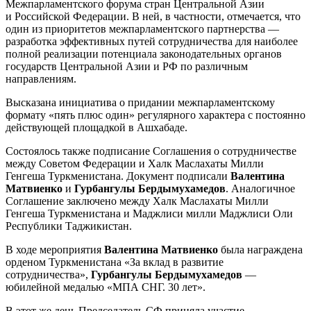
Межпарламентского форума стран Центральной Азии
и Российской Федерации. В ней, в частности, отмечается, что
один из приоритетов межпарламентского партнерства —
разработка эффективных путей сотрудничества для наиболее
полной реализации потенциала законодательных органов
государств Центральной Азии и РФ по различным
направлениям.
Высказана инициатива о придании межпарламентскому
формату «пять плюс один» регулярного характера с постоянно
действующей площадкой в Ашхабаде.
Состоялось также подписание Соглашения о сотрудничестве
между Советом Федерации и Халк Маслахаты Милли
Генгеша Туркменистана. Документ подписали
Валентина
Матвиенко
и
Гурбангулы Бердымухамедов
. Аналогичное
Соглашение заключено между Халк Маслахаты Милли
Генгеша Туркменистана и Маджлиси милли Маджлиси Оли
Республики Таджикистан.
В ходе мероприятия
Валентина Матвиенко
была награждена
орденом Туркменистана «За вклад в развитие
сотрудничества»,
Гурбангулы Бердымухамедов
—
юбилейной медалью «МПА СНГ. 30 лет».
В этот же день Председатель СФ приняла участие