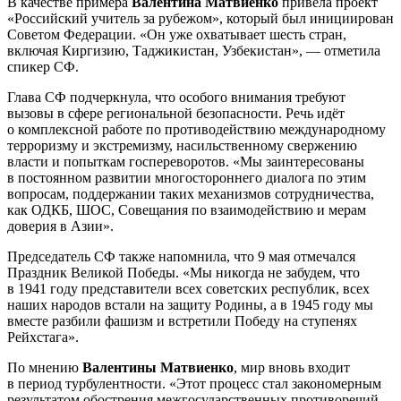
В качестве примера
Валентина Матвиенко
привела проект
«Российский учитель за рубежом», который был инициирован
Советом Федерации. «Он уже охватывает шесть стран,
включая Киргизию, Таджикистан, Узбекистан», — отметила
спикер СФ.
Глава СФ
подчеркнула, что особого внимания требуют
вызовы в сфере региональной безопасности. Речь идёт
о комплексной работе по противодействию международному
терроризму и экстремизму, насильственному свержению
власти и попыткам госпереворотов. «Мы заинтересованы
в постоянном развитии многостороннего диалога по этим
вопросам, поддержании таких механизмов сотрудничества,
как ОДКБ, ШОС, Совещания по взаимодействию и мерам
доверия в Азии».
Председатель СФ также напомнила, что 9 мая отмечался
Праздник Великой Победы. «Мы никогда не забудем, что
в 1941 году представители всех советских республик, всех
наших народов встали на защиту Родины, а в 1945 году мы
вместе разбили фашизм и встретили Победу на ступенях
Рейхстага».
По мнению
Валентины Матвиенко
, мир вновь входит
в период турбулентности. «Этот процесс стал закономерным
результатом обострения межгосударственных противоречий,