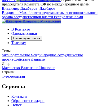
председателя Комитета СФ по международным делам
Владимир Джабаров
.
Джабаров
Владимир Михайлович
представитель от исполнительного
органа государственной власти Республики Коми
В Контакте
Одноклассники
Развернуть список
Телеграм
Темы
законодательство
международное сотрудничество
противодействие фашизму
Лица
Матвиенко Валентина Ивановна
Страны
Туркменистан
Сервисы
Контакты
Обращения граждан
Поиск