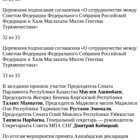
Церемония подписания соглашения «О сотрудничестве между
Советом Федерации Федерального Собрания Российской
Федерации и Халк Маслахаты Милли Генгеша
Туркменистана»
32
из
33
Церемония подписания соглашения «О сотрудничестве между
Советом Федерации Федерального Собрания Российской
Федерации и Халк Маслахаты Милли Генгеша
Туркменистана»
33
из
33
В заседании приняли участие Председатель Сената
Парламента Республики Казахстан
Маулен Ашимбаев
,
Председатель Жогорку Кенеша Киргизской Республики
Талант Мамытов
, Председатель Маджлиси милли Маджлиси
Оли Республики Таджикистан
Рустами Эмомали
,
Председатель Сената Олий Мажлиса Республики Узбекистан
Танзила Нарбаева
, Генеральный секретарь — руководитель
Секретариата Совета МПА СНГ
Дмитрий Кобицкий
.
По итогам мероприятия принята Ашхабадская декларация