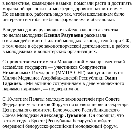
в коллективе, командные навыки, помогали расти и достигать
моральной зрелости в атмосфере здорового патриотизма».
По ее мнению, работать надо так, чтобы школьникам было
интересно и чтобы не было формализма и обязаловки.
В ходе заседания руководитель Федерального агентства
по делам молодежи
Ксения Разуваева
рассказала
о взаимодействии с Палатой молодых законодателей при СФ,
в том числе в сфере законотворческой деятельности, в работе
в молодежных и волонтерских организациях.
С приветствием от имени Молодежной межпарламентской
ассамблеи государств — участников Содружества
Независимых Государств (ММПА СНГ) выступил депутат
Милли Меджлиса Азербайджанской Республики
Эмин
Гаджиев
. «Мы активно сотрудничаем в деле молодежного
парламентаризма», — подчеркнул он.
С 10-летием Палаты молодых законодателей при Совете
Федерации участников Форума поздравил первый секретарь
Центрального комитета Белорусского Республиканского
Союза Молодежи
Александр Лукьянов
. Он сообщил, что
в этом году в Бресте (Республика Беларусь) пройдет
очередной белорусско-российский молодежный форум.