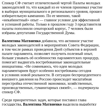
Спикер СФ считает отличительной чертой Палаты молодых
законодателей то, что каждый из ее членов принимал участие
в выборах муниципального и регионального уровня, прошел
избирательную кампанию. По ее мнению, такой
«некабинетный» опыт — главное условие для эффективной
и успешной работы. Только в прошлом году 3 представителя
палаты пополнили сенаторский корпус, 7 человек были
избраны депутатами Государственной Думы.
Валентина Матвиенко
добавила, что активное участие
молодых законодателей в мероприятиях Совета Федерации,
в том числе рамках проведения Дней субъектов в верхней
палате парламента, позволяет получить полезный опыт,
больше узнавать об особенностях парламентских процедур,
помогает выдвигать востребованные законодательные
инициативы. «Не сомневаюсь, что идеи молодых
парламентариев будут особенно востребованы сегодня
в условиях новой реальности. В ситуации беспрецедентного
внешнего давления на Россию происходит масштабная
перестройка отечественной экономики, хозяйственных,
производственных, гуманитарных связей», — подчеркнула
спикер СФ.
Среди приоритетных задач, которые поставил глава
государства,
Валентина Матвиенко
выделила выработку