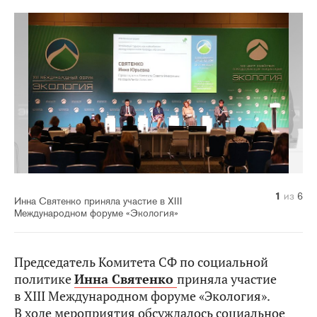
1
2
3
4
5
6
из
из
из
из
из
из
6
6
6
6
6
6
Инна Святенко приняла участие в XIII
Международном форуме «Экология»
Председатель Комитета СФ по социальной
политике
Инна Святенко
приняла участие
в XIII Международном форуме «Экология».
В ходе мероприятия обсуждалось социальное