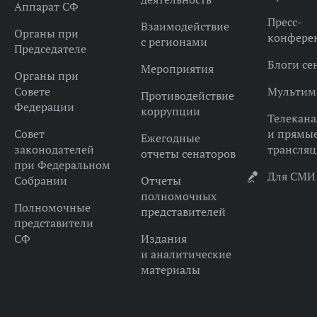
Аппарат СФ
Пресс-
Взаимодействие
Органы при
конфере
с регионами
Председателе
Блоги се
Мероприятия
Органы при
Совете
Мультим
Противодействие
Федерации
коррупции
Телекана
Совет
и прямы
Ежегодные
законодателей
трансля
отчеты сенаторов
при Федеральном
Для СМИ
Собрании
Отчеты
полномочных
Полномочные
представителей
представители
СФ
Издания
и аналитические
материалы