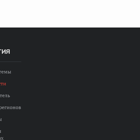
ТИЯ
 темы
сти
тель
регионов
ы
ы
ах