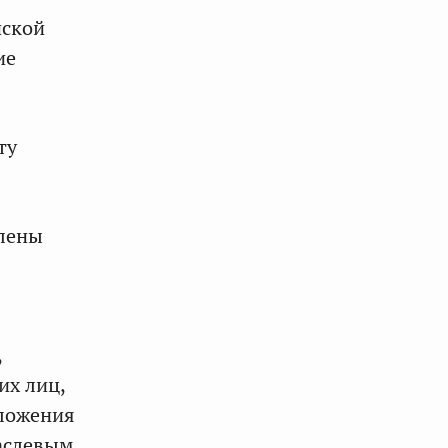
йской
ие
ту
влены
,
их лиц,
бложения
раслевым