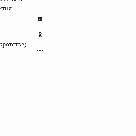
ития
–
кротстве)
я