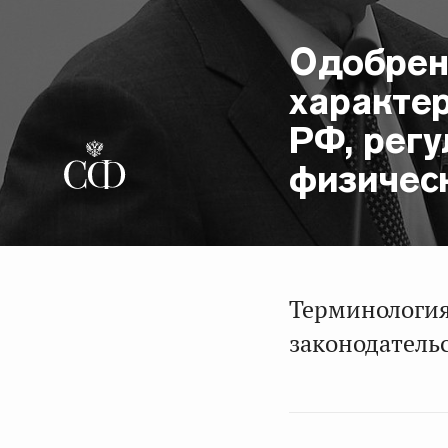
Одобрен
характе
РФ, рег
физичес
Терминология
законодатель