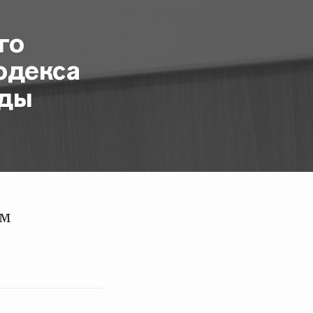
го
одекса
оды
ым