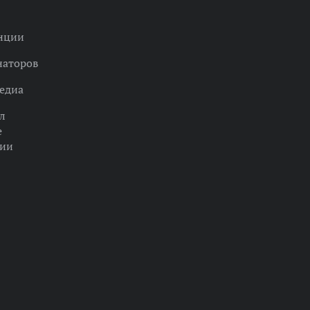
нции
наторов
едиа
л
е
ции