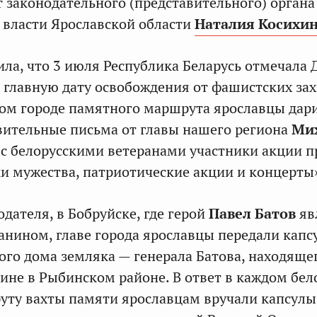
т законодательного (представительного) органа
 власти Ярославской области
Наталия Косихин
ла, что 3 июля Республика Беларусь отмечала 
 главную дату освобождения от фашистских зах
ом городе памятного маршрута ярославцы дар
ительные письма от главы нашего региона
Ми
е с белорусскими ветеранами участники акции 
и мужества, патриотические акции и концерты
дателя, в Бобруйске, где герой
Павел Батов
яв
нином, главе города ярославцы передали капс
ного дома земляка — генерала Батова, находяще
дине в Рыбинском районе. В ответ в каждом бе
уту вахты памяти ярославцам вручали капсулы