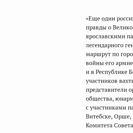
«Еще один росси
правды о Велико
ярославскими па
легендарного ге
маршрут по гор
войны его армие
и в Республике Б
участников вахт
представители о
общества, юнарм
с участниками п
Витебске, Орше,
Комитета Совета