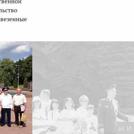
твенной
льство
ивезенные