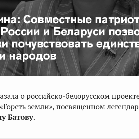
ина: Совместные патрио
 России и Беларуси позв
и почувствовать единст
 и народов
азала о российско-белорусском проект
 «Горсть земли», посвященном легенда
лу Батову
.