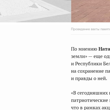
Проведение вахты памят
По мнению
Нат
земли» — еще од
и Республики Бе
на сохранение п
и правды о ней.
«В сегодняшних 
патриотические 
что в рамках ак