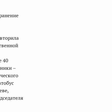
хранение
овторила
твенной
е 40
нники –
ческого
втобус
еве,
едседателя