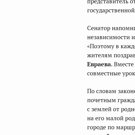
представитель о
государственной
Сенатор напомни
независимости и
«Поэтому в кажд
жителям поздрав
Евраева
. Вмест
совместные урок
По словам законо
почетным гражда
с землей от род
на его малой ро
городе по маршр