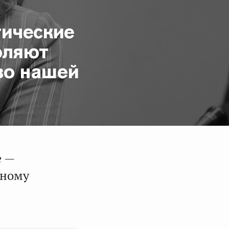
тические
оляют
во нашей
е —
рному