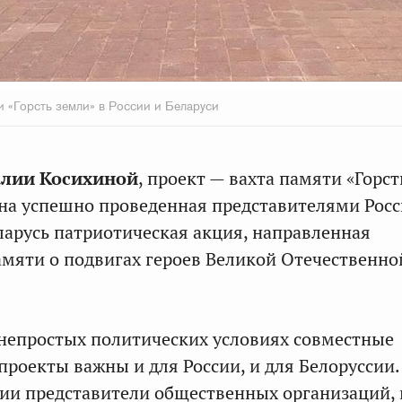
и «Горсть земли» в России и Беларуси
алии Косихиной
, проект — вахта памяти «Горст
на успешно проведенная представителями Рос
ларусь патриотическая акция, направленная
амяти о подвигах героев Великой Отечественн
непростых политических условиях совместные
проекты важны и для России, и для Белоруссии.
ции представители общественных организаций,