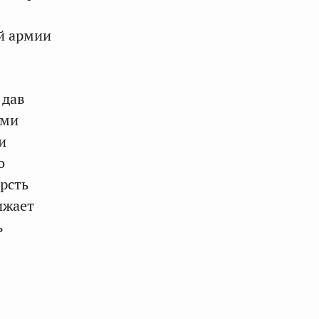
й армии
 дав
ами
и
о
орсть
ижает
ь