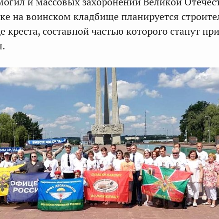
 могил и массовых захоронений Великой Отечес
ке на воинском кладбище планируется строите
е креста, составной частью которого станут пр
ы.