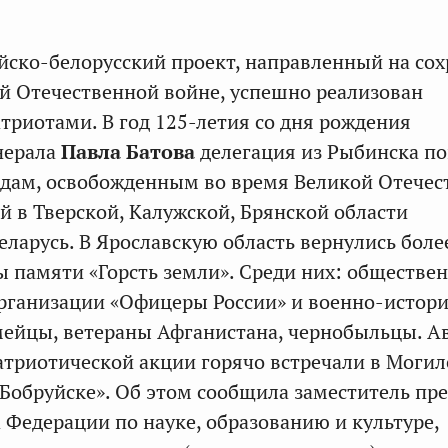
йско-белорусский проект, направленный на со
й Отечественной войне, успешно реализован
триотами. В год 125-летия со дня рождения
нерала
Павла Батова
делегация из Рыбинска п
одам, освобожденным во время Великой Отечес
й в Тверской, Калужской, Брянской области
еларусь. В Ярославскую область вернулись боле
ы памяти «Горсть земли». Среди них: обществе
рганизации «Офицеры России» и военно-истори
ейцы, ветераны Афганистана, чернобыльцы. А
атриотической акции горячо встречали в Могил
 Бобруйске». Об этом сообщила заместитель пр
 Федерации по науке, образованию и культуре,