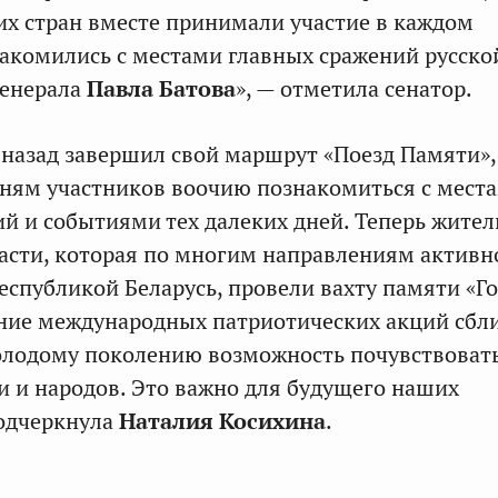
х стран вместе принимали участие в каждом
акомились с местами главных сражений русско
генерала
Павла Батова
», — отметила сенатор.
 назад завершил свой маршрут «Поезд Памяти»,
ням участников воочию познакомиться с мест
й и событиями тех далеких дней. Теперь жител
асти, которая по многим направлениям активн
Республикой Беларусь, провели вахту памяти «Г
ние международных патриотических акций сбл
олодому поколению возможность почувствоват
и и народов. Это важно для будущего наших
подчеркнула
Наталия Косихина
.