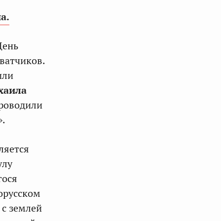
а.
День
ватчиков.
или
хаила
проводили
».
ляется
улу
гося
лорусском
 с землей