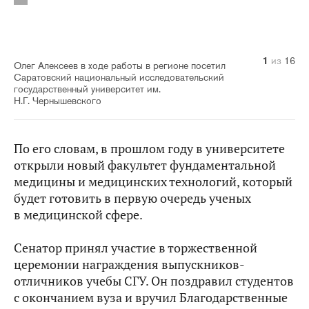
10
14
11
12
13
15
16
1
2
3
4
5
6
7
8
9
из
из
из
из
из
из
из
из
из
из
из
из
из
из
из
из
16
16
16
16
16
16
16
16
16
16
16
16
16
16
16
16
Олег Алексеев в ходе работы в регионе посетил
Саратовский национальный исследовательский
государственный университет им.
Н.Г. Чернышевского
По его словам, в прошлом году в университете
открыли новый факультет фундаментальной
медицины и медицинских технологий, который
будет готовить в первую очередь ученых
в медицинской сфере.
Сенатор принял участие в торжественной
церемонии награждения выпускников-
отличников учебы СГУ. Он поздравил студентов
с окончанием вуза и вручил Благодарственные