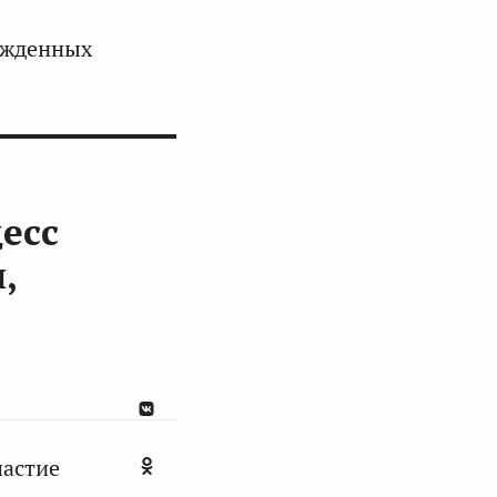
ожденных
есс
,
частие