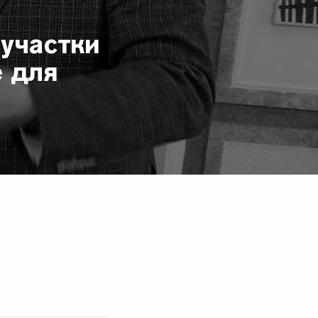
 участки
е для