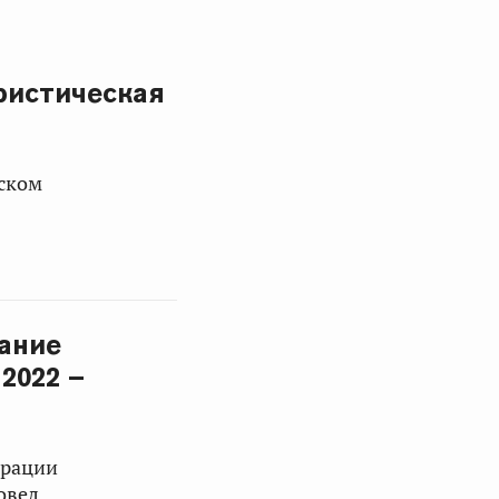
ристическая
ьском
ание
2022 –
ерации
овел