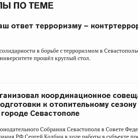
Ы ПО ТЕМЕ
Наш ответ терроризму – контртерро
солидарности в борьбе с терроризмом в Севастопол
ниверситете прошёл круглый стол.
рганизовал координационное совещ
подготовки к отопительному сезону 
в городе Севастополе
конодательного Собрания Севастополя в Совете Фед
брания РФ
Сергей Колбин
в ходе работы в субъекте пр