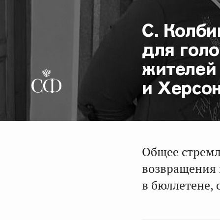
С. Колби
для гол
жителей
и Херсо
Общее стремл
возвращения 
в бюллетене, 