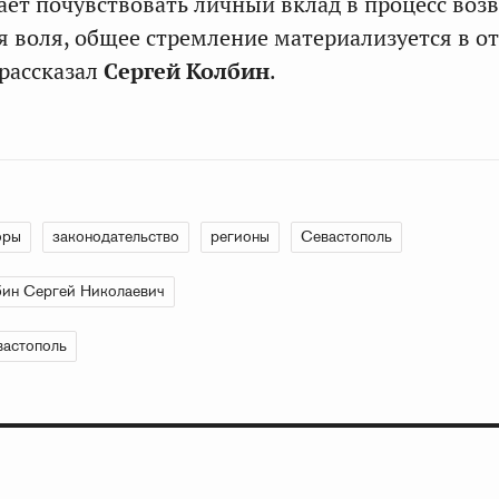
ает почувствовать личный вклад в процесс во
я воля, общее стремление материализуется в о
 рассказал
Сергей Колбин
.
оры
законодательство
регионы
Севастополь
ин Сергей Николаевич
вастополь