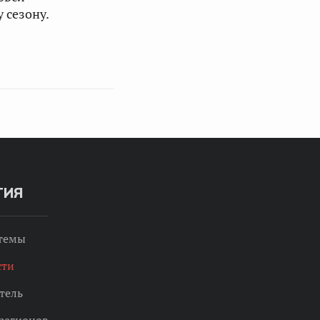
 сезону.
ТИЯ
 темы
сти
тель