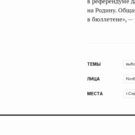
в референдуме д
на Родину. Обща
в бюллетене», —
выб
ТЕМЫ
Колб
ЛИЦА
г.Се
МЕСТА