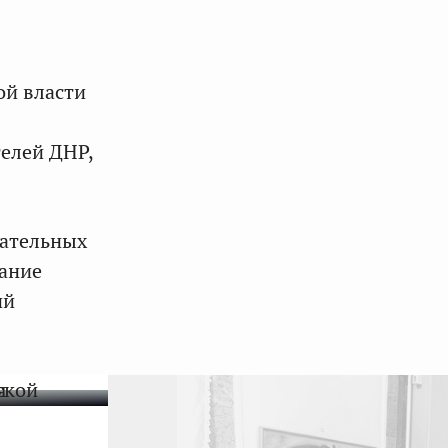
ой власти
телей ДНР,
рательных
вание
ий