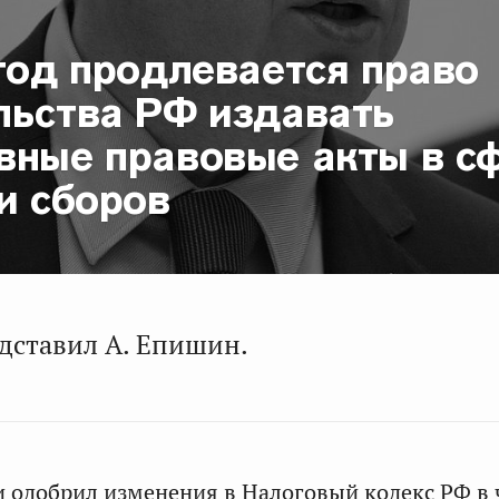
год продлевается право
льства РФ издавать
вные правовые акты в с
и сборов
дставил А. Епишин.
 одобрил изменения в Налоговый кодекс РФ в 