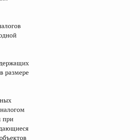
налогов
родной
одержащих
 в размере
нных
 налогом
м при
ждающиеся
 объектов