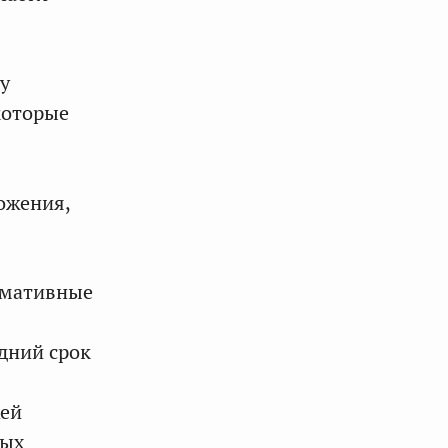
у
которые
ожения,
ормативные
здний срок
жей
вых