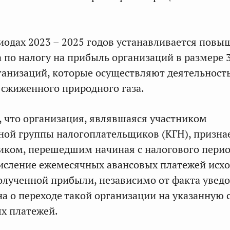
иодах 2023 – 2025 годов устанавливается повы
а по налогу на прибыль организаций в размере 
ганизаций, которые осуществляют деятельност
 сжиженного природного газа.
, что организация, являвшаяся участником
ой группы налогоплательщиков (КГН), призна
иком, перешедшим начиная с налогового пери
числение ежемесячных авансовых платежей исх
олученной прибыли, независимо от факта увед
на о переходе такой организации на указанную 
х платежей.