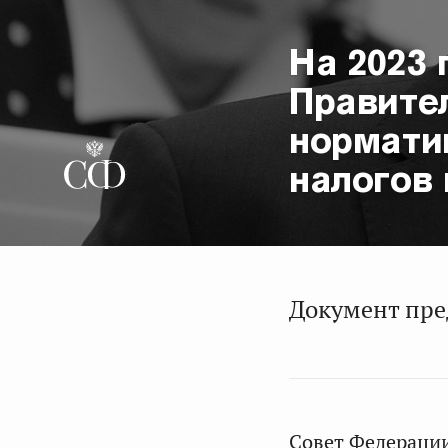
На 2023 
Правите
нормати
налогов 
Документ пре
Совет Федерации