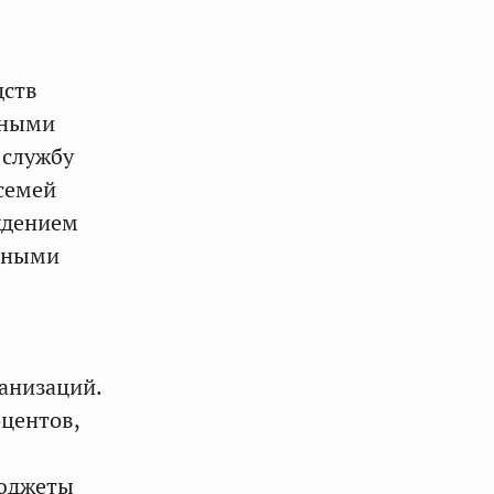
дств
нными
 службу
семей
ождением
енными
анизаций.
оцентов,
бюджеты