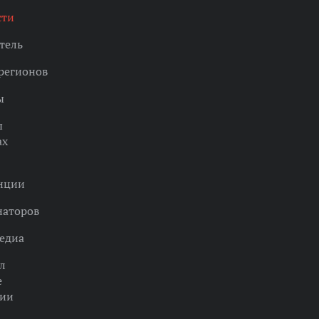
сти
тель
регионов
ы
ы
ах
нции
наторов
едиа
л
е
ции