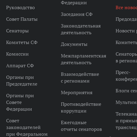
Федерации
Руководство
Все ново
Заседания СФ
Совет Палаты
Председа
Законодательная
Сенаторы
Новости 
деятельность
Комитеты СФ
Комитет
Документы
Комиссии
Сенатор
Межпарламентская
в регион
деятельность
Аппарат СФ
Пресс-
Взаимодействие
Органы при
конфере
с регионами
Председателе
Блоги се
Мероприятия
Органы при
Совете
Мультим
Противодействие
Федерации
коррупции
Телекана
Совет
и прямы
Ежегодные
законодателей
трансля
отчеты сенаторов
при Федеральном