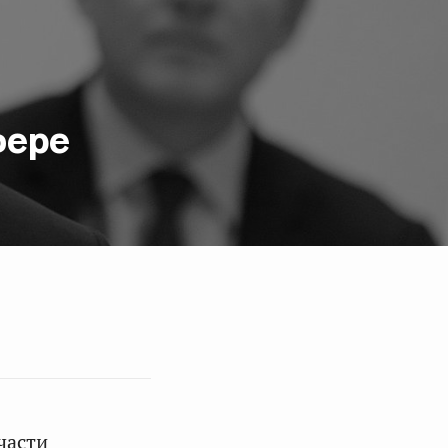
фере
части