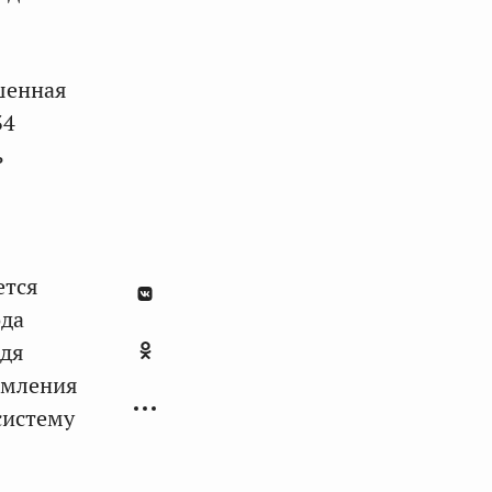
шенная
34
ь
ется
ода
одя
омления
систему