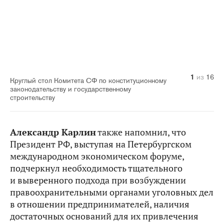
10
14
11
12
13
15
16
1
2
3
4
5
6
7
8
9
из
из
из
из
из
из
из
из
из
из
из
из
из
из
из
из
16
16
16
16
16
16
16
16
16
16
16
16
16
16
16
16
Круглый стол Комитета СФ по конституционному
законодательству и государственному
строительству
Александр Карлин
также напомнил, что
Президент РФ, выступая на Петербургском
международном экономическом форуме,
подчеркнул необходимость тщательного
и выверенного подхода при возбуждении
правоохранительными органами уголовных дел
в отношении предпринимателей, наличия
достаточных оснований для их привлечения