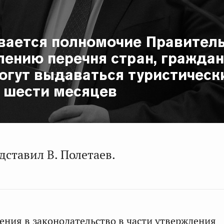
вается полномочие Правител
лению перечня стран, гражда
огут выдаваться туристическ
о шести месяцев
ставил В. Полетаев.
ния в законодательство в части утверждения