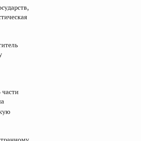
сударств,
стическая
титель
у
 части
на
скую
странному