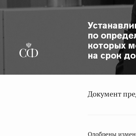
Устанавли
по опреде
которых м
на срок д
Документ пред
Одобрены измене