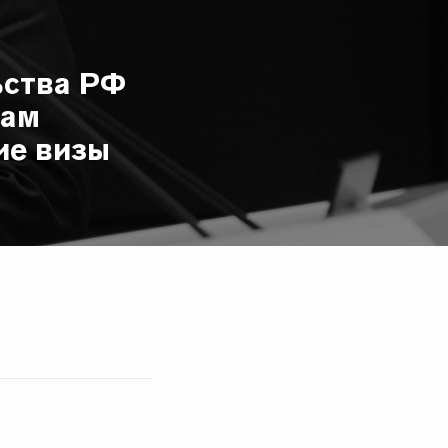
ьства РФ
нам
ие визы