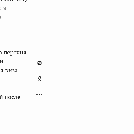
ста
х
ю перечня
ии
я виза
й после