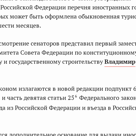
Российской Федерации перечня иностранных го
рых может быть оформлена обыкновенная тури
шести месяцев.
смотрение сенаторов представил первый замес
митета Совета Федерации по конституционном
у и государственному строительству
Владимир
оном излагаются в новой редакции подпункт 6
6
 и часть девятая статьи 25
Федерального зако
да из Российской Федерации и въезда в Россий
ся дополнительное основание для выдачи ино