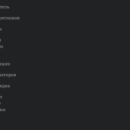
тель
регионов
ы
ы
ах
нции
наторов
едиа
л
е
ции