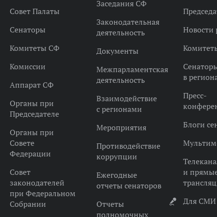
Заседания СФ
Совет Палаты
Председа
Законодательная
Сенаторы
Новости 
деятельность
Комитеты СФ
Комитет
Документы
Комиссии
Сенатор
Межпарламентская
в регион
деятельность
Аппарат СФ
Пресс-
Взаимодействие
Органы при
конфере
с регионами
Председателе
Блоги се
Мероприятия
Органы при
Совете
Мультим
Противодействие
Федерации
коррупции
Телекана
Совет
и прямы
Ежегодные
законодателей
трансля
отчеты сенаторов
при Федеральном
Для СМИ
Собрании
Отчеты
полномочных