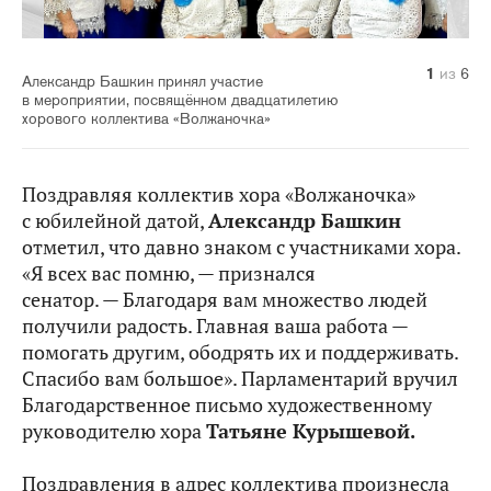
1
2
3
4
5
6
из
из
из
из
из
из
6
6
6
6
6
6
Александр Башкин принял участие
в мероприятии, посвящённом двадцатилетию
хорового коллектива «Волжаночка»
Поздравляя коллектив хора «Волжаночка»
с юбилейной датой,
Александр Башкин
отметил, что давно знаком с участниками хора.
«Я всех вас помню, — признался
сенатор. — Благодаря вам множество людей
получили радость. Главная ваша работа —
помогать другим, ободрять их и поддерживать.
Спасибо вам большое». Парламентарий вручил
Благодарственное письмо художественному
руководителю хора
Татьяне Курышевой.
Поздравления в адрес коллектива произнесла