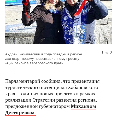
1
2
3
из
из
из
3
3
3
Андрей Базилевский в ходе поездки в регион
дал старт новому презентационному проекту
«Дни районов Хабаровского края»
Парламентарий сообщил, что презентация
туристического потенциала Хабаровского
края — один из новых проектов в рамках
реализации Стратегии развития региона,
предложенной губернатором
Михаилом
Дегтяревым
.