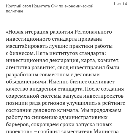
10
14
11
12
13
1
2
3
4
5
6
7
8
9
из
из
из
из
из
из
из
из
из
из
из
из
из
из
14
14
14
14
14
14
14
14
14
14
14
14
14
14
Круглый стол Комитета СФ по экономической
политике
«Новая итерация развития Регионального
инвестиционного стандарта призвана
масштабировать лучшие практики работы
с бизнесом. Пять институтов стандарта:
инвестиционная декларация, карта, комитет,
агентства развития, свод инвестправил были
разработаны совместном с деловыми
объединениями. Именно бизнес оценивает
качество внедрения стандарта. После создания
современной системы запуска инвестпроектов
позиции ряда регионов улучшились в рейтинге
состояния делового климата. Мы продолжаем
работу по снижению административных
барьеров, сокращаем сроки запуска новых
проектов», – сообщил заместитель Министра