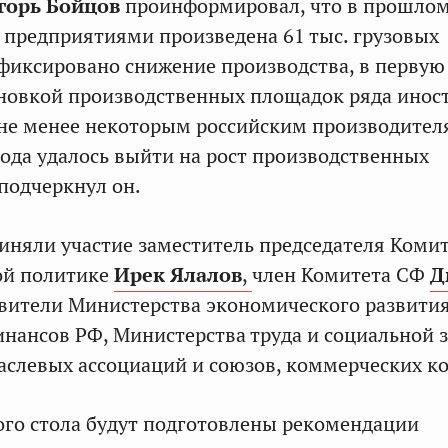
горь Бойцов
проинформировал, что в прошлом
предприятиями произведена 61 тыс. грузовых
фиксировано снижение производства, в первую
ановкой производственных площадок ряда инос
не менее некоторым российским производител
года удалось выйти на рост производственных
 подчеркнул он.
иняли участие заместитель председателя Коми
ой политике
Ирек Ялалов
,
член Комитета СФ
Д
вители Министерства экономического развития
нансов РФ, Министерства труда и социальной
аслевых ассоциаций и союзов, коммерческих к
ого стола будут подготовлены рекомендации