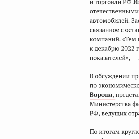
и торговли РФ
И
отечественными 
автомобилей. За
связанное с ост
компаний. «Тем 
к декабрю 2022 
показателей», —
В обсуждении пр
по экономическ
Ворона
,
предста
Министерства фи
РФ, ведущих отр
По итогам кругл