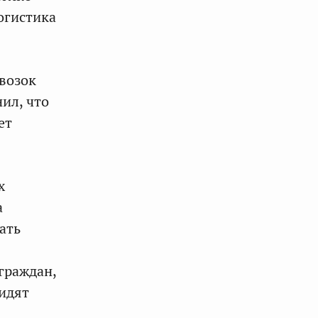
огистика
возок
ил, что
ет
х
а
ать
граждан,
видят