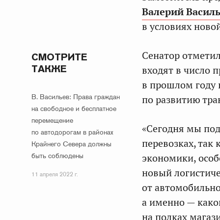
Валерий Васил
в условиях ново
Сенатор отметил
СМОТРИТЕ
ТАКЖЕ
входят в число 
в прошлом году 
В. Васильев: Права граждан
по развитию тра
на свободное и бесплатное
перемещение
«Сегодня мы под
по автодорогам в районах
перевозках, так 
Крайнего Севера должны
быть соблюдены
экономики, особ
новый логистиче
11 апреля 2022 г.
от автомобильно
а именно — како
на полках магаз