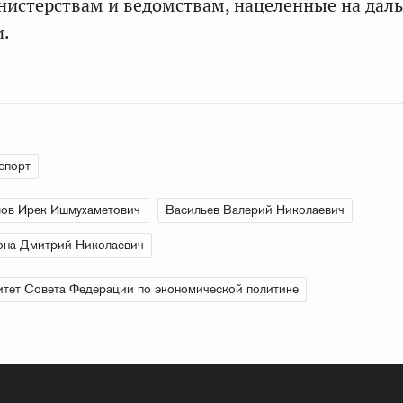
истерствам и ведомствам, нацеленные на дал
и.
спорт
ов Ирек Ишмухаметович
Васильев Валерий Николаевич
она Дмитрий Николаевич
тет Совета Федерации по экономической политике