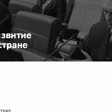
азвитие
стране
итике