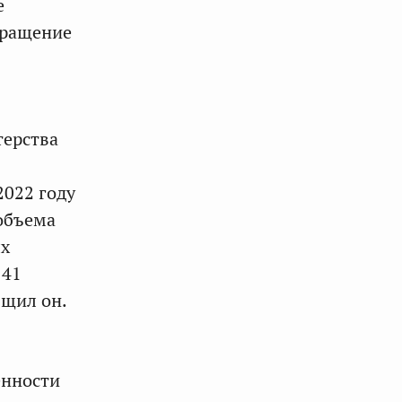
е
кращение
терства
2022 году
объема
ых
 41
бщил он.
енности