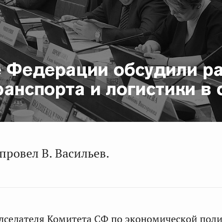
е Федерации обсудили р
анспорта и логистики в 
провел В. Васильев.
дседателя Комитета СФ по экономической пол