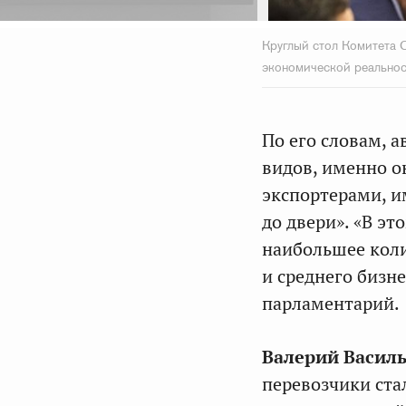
Круглый стол Комитета С
экономической реальнос
По его словам, 
видов, именно о
экспортерами, и
до двери». «В э
наибольшее коли
и среднего бизн
парламентарий.
Валерий Васил
перевозчики ста