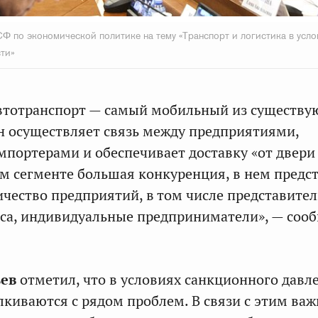
Ф по экономической политике на тему «Транспорт и логистика в усло
ти»
автотранспорт — самый мобильный из существ
н осуществляет связь между предприятиями,
мпортерами и обеспечивает доставку «от двери
том сегменте большая конкуренция, в нем предс
чество предприятий, в том числе представите
еса, индивидуальные предприниматели», — соо
ьев
отметил, что в условиях санкционного давл
лкиваются с рядом проблем. В связи с этим ва