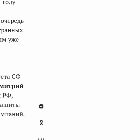
 году
 очередь
транных
ям уже
тета СФ
митрий
 РФ,
 защиты
омпаний.