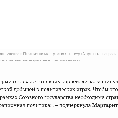
яла участие в Парламентских слушаниях на тему «Актуальные вопросы
 перспективы законодательного регулирования»
орый оторвался от своих корней, легко манипу
егкой добычей в политических играх. Чтобы это
 рамках Союзного государства необходима стра
рационная политика», – подчеркнула
Маргарит