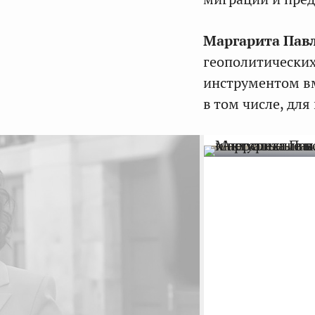
Маргарита Пав
геополитически
инструментом вм
в том числе, дл