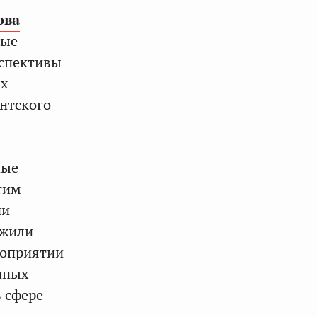
ова
ные
рспективы
ых
нтского
ные
тим
ии
ожили
роприятии
нных
в сфере