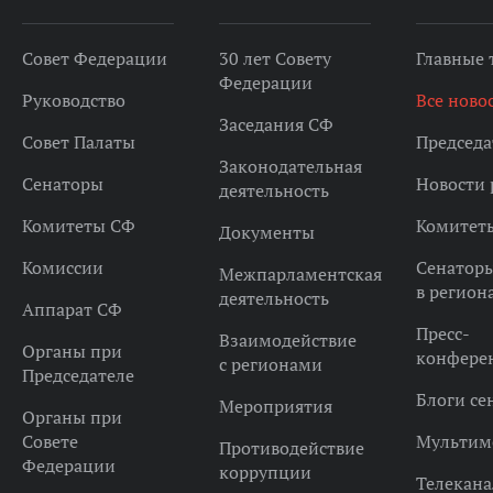
Совет Федерации
30 лет Совету
Главные
Федерации
Руководство
Все ново
Заседания СФ
Совет Палаты
Председа
Законодательная
Сенаторы
Новости 
деятельность
Комитеты СФ
Комитет
Документы
Комиссии
Сенатор
Межпарламентская
в регион
деятельность
Аппарат СФ
Пресс-
Взаимодействие
Органы при
конфере
с регионами
Председателе
Блоги се
Мероприятия
Органы при
Совете
Мультим
Противодействие
Федерации
коррупции
Телекана