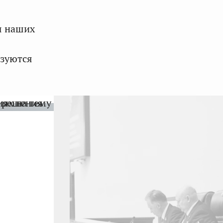
я наших
ьзуются