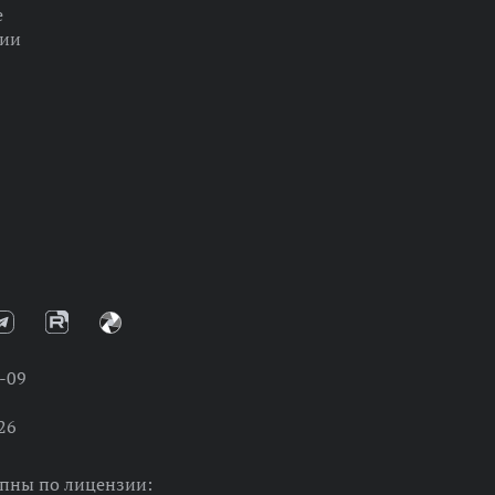
е
ции
-09
26
упны по лицензии: