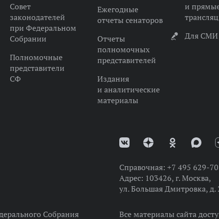
Совет
и прямы
Ежегодные
законодателей
трансля
отчеты сенаторов
при Федеральном
Для СМИ
Собрании
Отчеты
полномочных
Полномочные
представителей
представители
СФ
Издания
и аналитические
материалы
Справочная:
+7 495 629-70
Адрес:
103426, г. Москва,
ул. Большая Дмитровка, д. 
дерального Собрания
Все материалы сайта дост