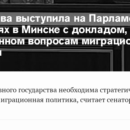
ова выступила на Парлам
ях в Минске с докладом,
нном вопросам миграци
и
зного государства необходима стратеги
играционная политика, считает сенато