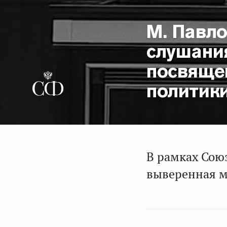
М. Павл
слушани
посвяще
политик
В рамках Сою
выверенная м