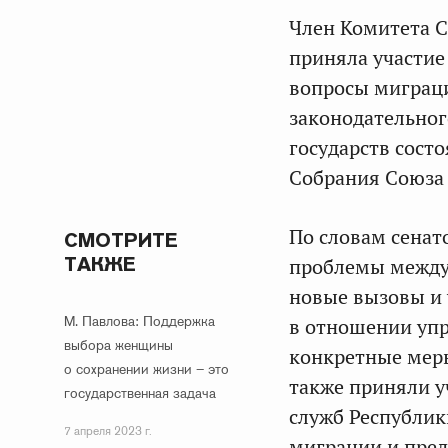
Член Комитета С
приняла участие
вопросы миграц
законодательног
государств сост
Собрания Союза 
По словам сенат
СМОТРИТЕ
ТАКЖЕ
проблемы между
новые вызовы и 
М. Павлова: Поддержка
в отношении уп
выбора женщины
конкретные мер
о сохранении жизни – это
также приняли 
государственная задача
служб Республик
7 апреля 2023 г.
миграции и пред