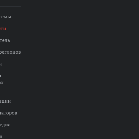
 темы
сти
тель
регионов
ы
ы
ах
нции
наторов
едиа
л