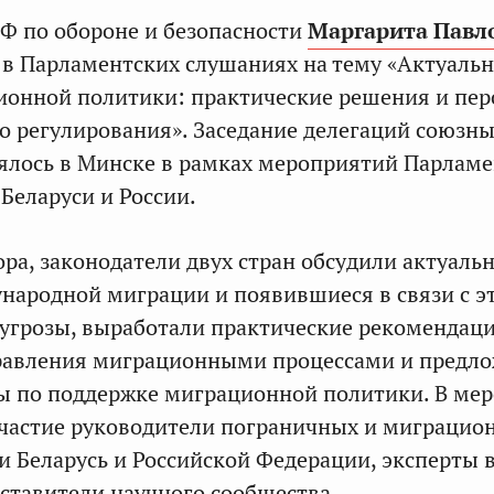
Ф по обороне и безопасности
Маргарита Павл
 в Парламентских слушаниях на тему «Актуаль
ионной политики: практические решения и пе
о регулирования». Заседание делегаций союзн
оялось в Минске в рамках мероприятий Парламе
Беларуси и России.
ора, законодатели двух стран обсудили актуаль
народной миграции и появившиеся в связи с э
угрозы, выработали практические рекомендац
равления миграционными процессами и предл
ы по поддержке миграционной политики. В ме
участие руководители пограничных и миграцио
и Беларусь и Российской Федерации, эксперты 
ставители научного сообщества.