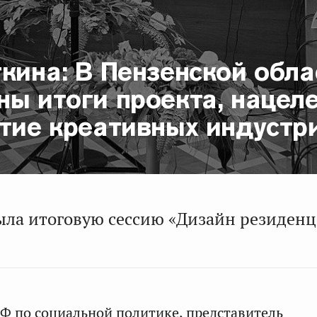
кина: В Пензенской обла
ы итоги проекта, нацел
итие креативных индустр
ыла итоговую сессию «Дизайн резиденц
Ф по социальной политике, представитель