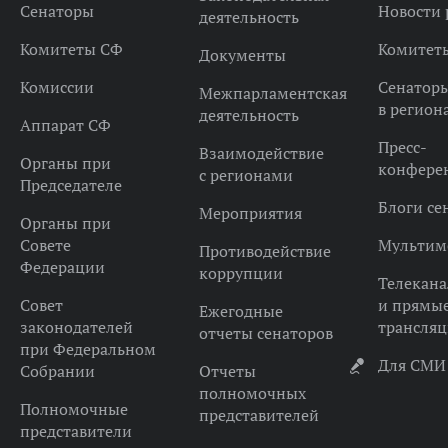
Сенаторы
Новости 
деятельность
Комитеты СФ
Комитет
Документы
Комиссии
Сенатор
Межпарламентская
в регион
деятельность
Аппарат СФ
Пресс-
Взаимодействие
Органы при
конфере
с регионами
Председателе
Блоги се
Мероприятия
Органы при
Совете
Мультим
Противодействие
Федерации
коррупции
Телекана
Совет
и прямы
Ежегодные
законодателей
трансля
отчеты сенаторов
при Федеральном
Для СМИ
Собрании
Отчеты
полномочных
Полномочные
представителей
представители