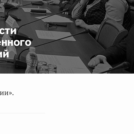
сти
енного
ий
ии».