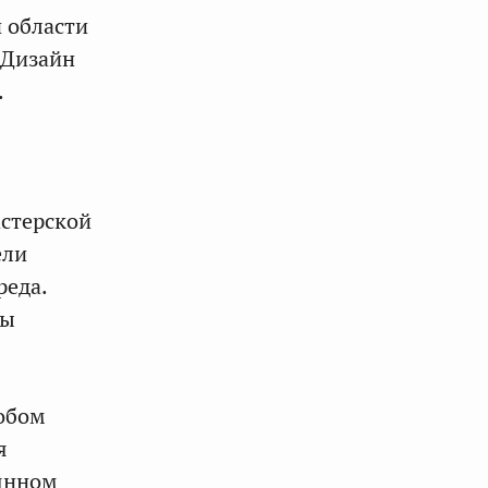
й области
«Дизайн
.
астерской
ели
реда.
лы
собом
я
оянном