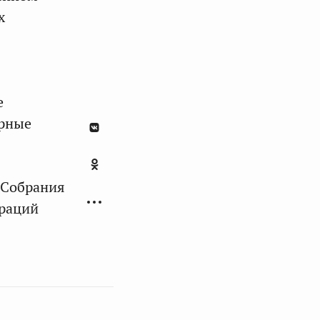
х
е
урные
 Собрания
траций