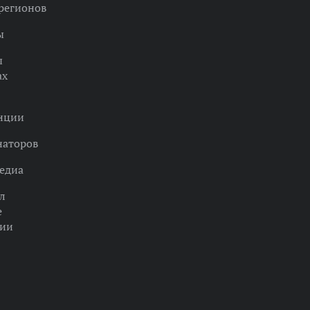
регионов
ы
ы
ах
нции
наторов
едиа
л
е
ции