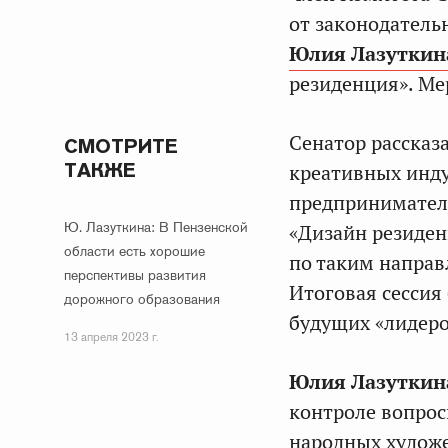
от законодатель
Юлия Лазуткин
резиденция». Ме
Сенатор рассказа
СМОТРИТЕ
ТАКЖЕ
креативных инд
предприниматель
Ю. Лазуткина: В Пензенской
«Дизайн резиден
области есть хорошие
по таким направ
перспективы развития
Итоговая сессия
дорожного образования
будущих «лидеро
13 апреля 2023 г.
Юлия Лазуткин
контроле вопрос
народных художе