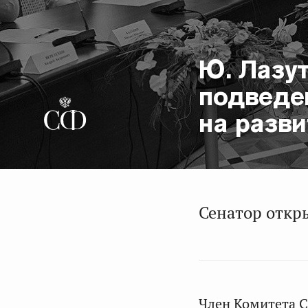
Ю. Лазут
подведен
на разв
Сенатор откр
Член Комитета С