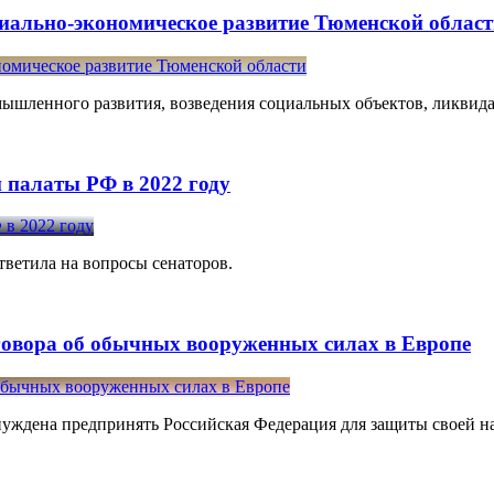
циально-экономическое развитие Тюменской облас
ышленного развития, возведения социальных объектов, ликвид
й палаты РФ в 2022 году
ветила на вопросы сенаторов.
говора об обычных вооруженных силах в Европе
уждена предпринять Российская Федерация для защиты своей на