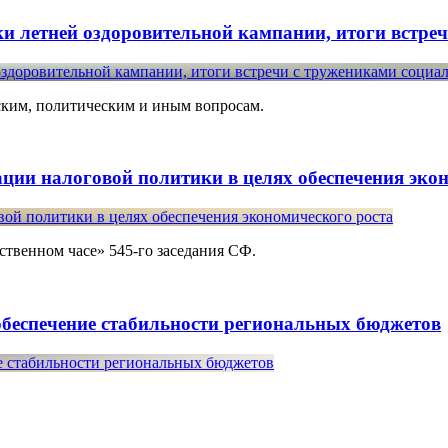
ки летней оздоровительной кампании, итоги встре
ским, политическим и иным вопросам.
ации налоговой политики в целях обеспечения эко
твенном часе» 545-го заседания СФ.
обеспечение стабильности региональных бюджетов