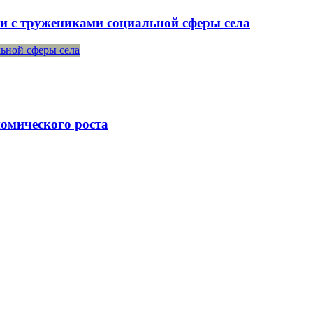
чи с тружениками социальной сферы села
номического роста