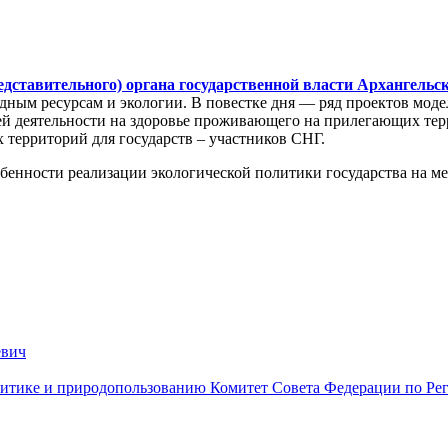
едставительного) органа государственной власти Архангельс
ым ресурсам и экологии. В повестке дня — ряд проектов модел
ей деятельности на здоровье проживающего на прилегающих терр
 территорий для государств – участников СНГ.
обенности реализации экологической политики государства на м
евич
литике и природопользованию
Комитет Совета Федерации по Рег