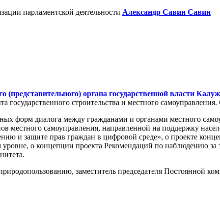
изации парламентской деятельности
Александр Савин
Савин
го (представительного) органа государственной власти Калу
 государственного строительства и местного самоуправления. 
ных форм диалога между гражданами и органами местного самоу
нов местного самоуправления, направленной на поддержку насе
ению и защите прав граждан в цифровой среде», о проекте кон
м уровне, о концепции проекта Рекомендаций по наблюдению за
нитета.
 природопользованию, заместитель председателя Постоянной к