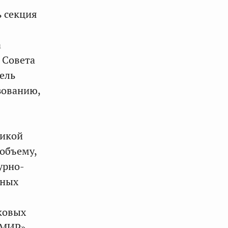
ь секция
а
 Совета
ель
зованию,
ликой
 объему,
урно-
мных
ыковых
«МИР»