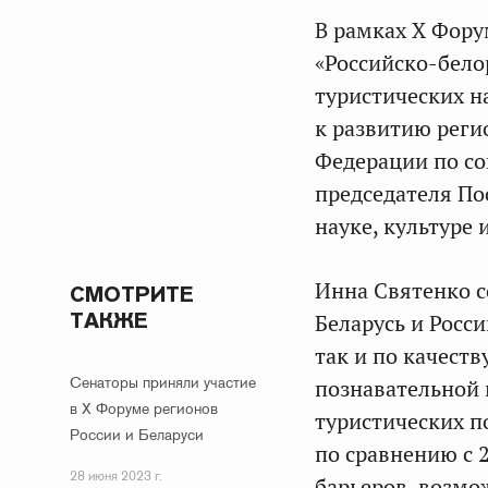
В рамках Х Фору
«Российско-бело
туристических н
к развитию реги
Федерации по с
председателя По
науке, культуре
Инна Святенко с
СМОТРИТЕ
ТАКЖЕ
Беларусь и Росс
так и по качеств
Сенаторы приняли участие
познавательной 
в Х Форуме регионов
туристических п
России и Беларуси
по сравнению с 
28 июня 2023 г.
барьеров, возмо