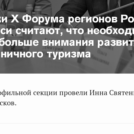
ки Х Форума регионов Р
си считают, что необхо
 больше внимания разви
аничного туризма
офильной секции провели Инна Святен
сков.