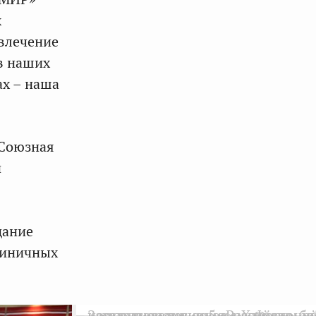
х
влечение
в наших
ах – наша
 Союзная
й
дание
тиничных