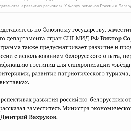
дательства к развитию регионов». X Форум регионов России и Белар
дставитель по Союзному государству, замести
ого департамента стран СНГ МИД РФ
Виктор С
ограмма также предусматривает развитие и пр
оссии с использованием белорусского опыта, пе
тификацию гостиниц для синхронизации «звёзд
ритериями, развитие патриотического туризма,
 выставках.
ерспективах развития российско-белорусских 
 рассказал заместитель Министра экономическо
и
Дмитрий Вахруков
.