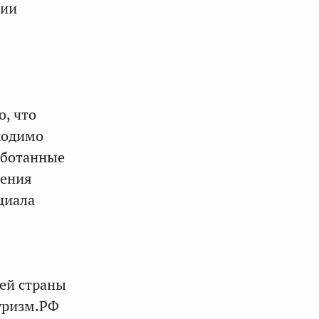
ции
, что
ходимо
аботанные
нения
циала
шей страны
Туризм.РФ