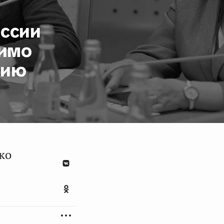
оссии
димо
тию
ко