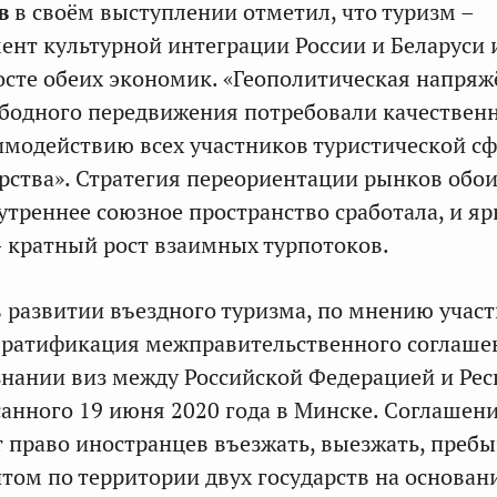
ов
в своём выступлении отметил, что туризм –
нт культурной интеграции России и Беларуси 
осте обеих экономик. «Геополитическая напряж
бодного передвижения потребовали качествен
имодействию всех участников туристической с
рства». Стратегия переориентации рынков обо
утреннее союзное пространство сработала, и яр
 кратный рост взаимных турпотоков.
развитии въездного туризма, по мнению учас
а ратификация межправительственного соглаше
нании виз между Российской Федерацией и Ре
санного 19 июня 2020 года в Минске. Соглашен
 право иностранцев въезжать, выезжать, пребы
итом по территории двух государств на основан