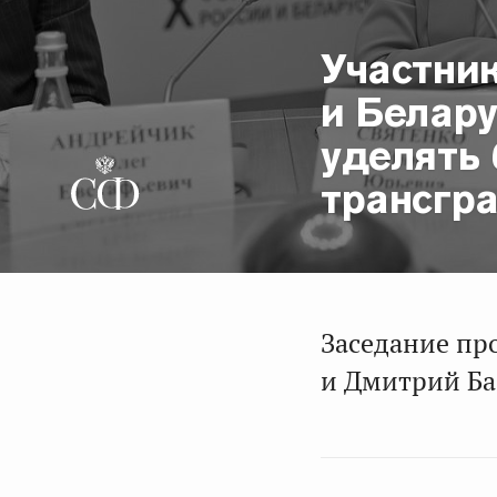
Участни
и Белару
уделять
трансгр
Заседание пр
и Дмитрий Ба