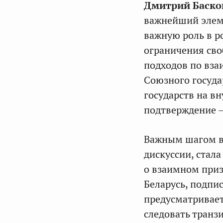
Дмитрий Баск
важнейший элеме
важную роль в р
ограничения сво
подходов по вза
Союзного госуда
государств на вн
подтверждение –
Важным шагом в 
дискуссии, стал
о взаимном приз
Беларусь, подпи
предусматривает
следовать транз