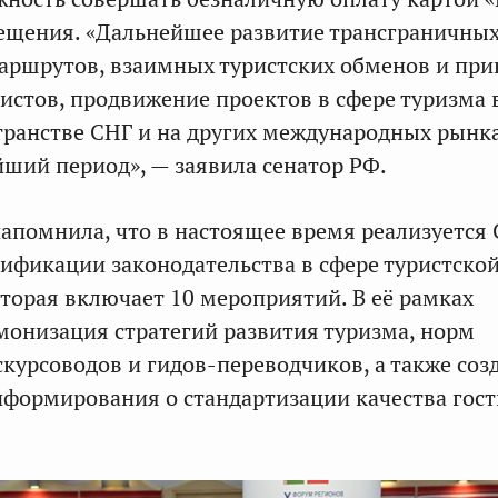
ещения. «Дальнейшее развитие трансграничны
аршрутов, взаимных туристских обменов и при
истов, продвижение проектов в сфере туризма 
странстве СНГ и на других международных рынк
йший период», — заявила сенатор РФ.
апомнила, что в настоящее время реализуется
ификации законодательства в сфере туристско
оторая включает 10 мероприятий. В её рамках
монизация стратегий развития туризма, норм
скурсоводов и гидов-переводчиков, а также соз
формирования о стандартизации качества гос