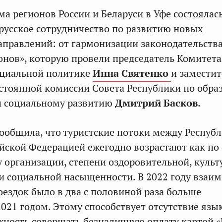
ма регионов России и Беларуси в Уфе состоялас
русское сотрудничество по развитию новых
аправлений: от гармонизации законодательств
онов», которую провели председатель Комитета
оциальной политике
Инна Святенко
и заместит
стоянной комиссии Совета Республики по обра
 и социальному развитию
Дмитрий Басков
.
ообщила, что туристские потоки между Респуб
ийской Федерацией ежегодно возрастают как по
у организации, степени оздоровительной, культ
и социальной насыщенности. В 2022 году взаи
оездок было в два с половиной раза больше
2021 годом. Этому способствует отсутствие яз
жность совершать безналичную оплату картой 