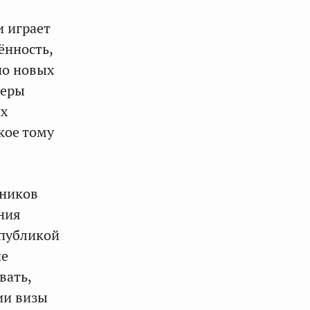
и играет
ённость,
но новых
феры
их
кое тому
тников
ния
спубликой
ие
вать,
ии визы