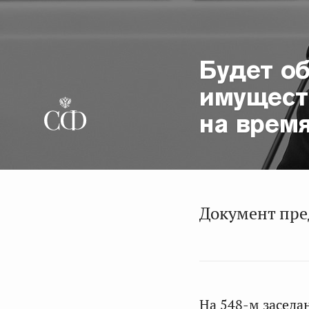
Будет о
имущест
на врем
Документ пре
На 548-м заседа