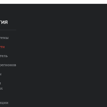
ТИЯ
 темы
сти
тель
регионов
ы
ы
ах
нции