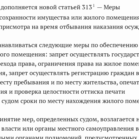
1
 дополняется новой статьей 313
— Меры
 сохранности имущества или жилого помещения
присмотра на время отбывания наказания осу
анавливаться следующие меры по обеспечению
ого помещения: запрет осуществлять государс
ехода права, ограничения права на жилое пом
ия, запрет осуществлять регистрацию граждан 
сту пребывания и по месту жительства, опеча
я и проверка целостности оттиска печати
 судом сроки по месту нахождения жилого пом
ринятие мер, определенных судом, возлагается 
 власти или органы местного самоуправления в
ными органами полномочий, предусмотренных