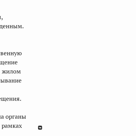
,
жденным.
твенную
ещение
в жилом
тывание
ещения.
на органы
 рамках