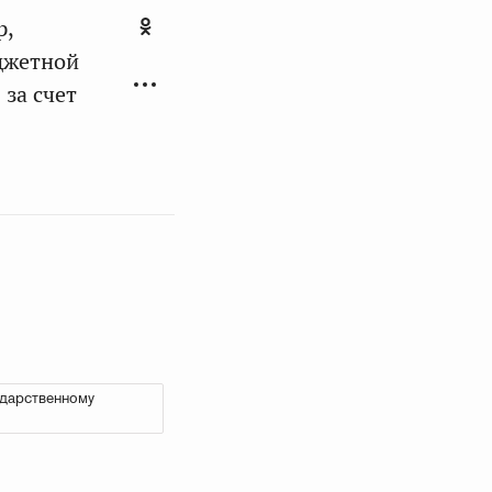
р,
джетной
 за счет
ударственному