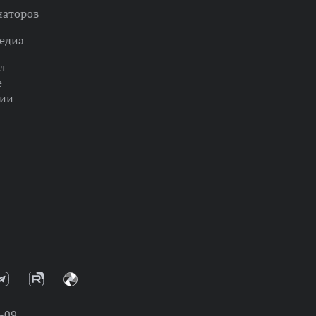
наторов
едиа
л
е
ции
-09