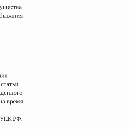
мущества
тбывания
ния
 статьи
жденного
на время
 УПК РФ.