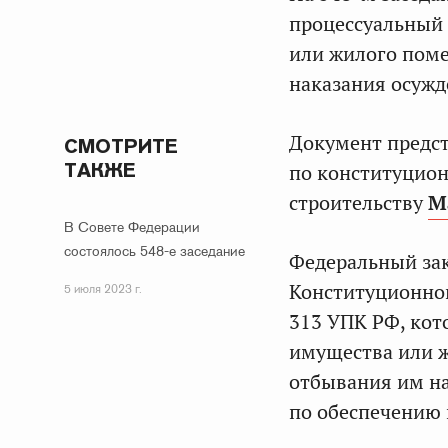
процессуальный 
или жилого поме
наказания осуж
Документ предст
СМОТРИТЕ
ТАКЖЕ
по конституцион
строительству
М
В Совете Федерации
состоялось 548-е заседание
Федеральный зак
Конституционног
5 июля 2023 г.
313 УПК РФ, кот
имущества или ж
отбывания им на
по обеспечению 