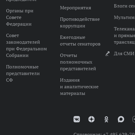
Блоги се
Мероприятия
Органы при
Совете
Мультим
Противодействие
Федерации
коррупции
Телекана
Совет
и прямы
Ежегодные
законодателей
трансля
отчеты сенаторов
при Федеральном
Для СМИ
Собрании
Отчеты
полномочных
Полномочные
представителей
представители
СФ
Издания
и аналитические
материалы
Справочная:
+7 495 629-70