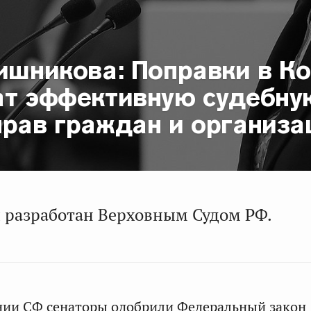
вишникова: Поправки в К
ат эффективную судебну
прав граждан и организа
 разработан Верховным Судом РФ.
нии СФ сенаторы одобрили Федеральный закон