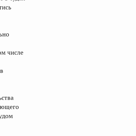
тись
ьно
ом числе
ов
ьства
вующего
судом