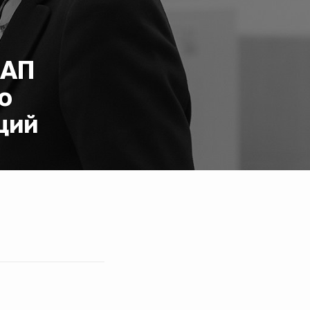
оАП
ю
ций