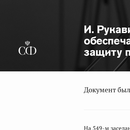
И. Рука
обеспеч
защиту 
Документ был
На 549-м заседа