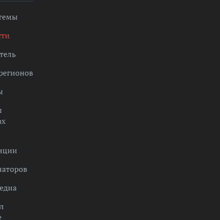
 темы
сти
тель
регионов
ы
ы
ах
нции
наторов
едиа
л
е