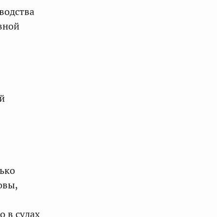
водства
вной
й
лько
овы,
о в судах