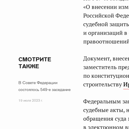
«О внесении изм
Российской Феде
судебной защиты
и организаций в
правоотношений
Документ, внес
СМОТРИТЕ
ТАКЖЕ
заместитель пре
по конституцион
В Совете Федерации
строительству
И
состоялось 549-е заседание
Федеральным зак
19 июля 2023 г.
судебные акты, 
обращения суда 
в электронном в