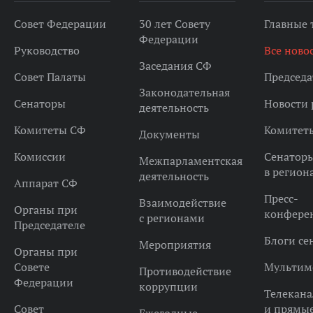
Совет Федерации
30 лет Совету
Главные
Федерации
Руководство
Все ново
Заседания СФ
Совет Палаты
Председа
Законодательная
Сенаторы
Новости 
деятельность
Комитеты СФ
Комитет
Документы
Комиссии
Сенатор
Межпарламентская
в регион
деятельность
Аппарат СФ
Пресс-
Взаимодействие
Органы при
конфере
с регионами
Председателе
Блоги се
Мероприятия
Органы при
Совете
Мультим
Противодействие
Федерации
коррупции
Телекана
Совет
и прямы