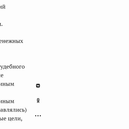
ий
.
денежных
судебного
ие
(иным
 иным
авлялись)
ые цели,