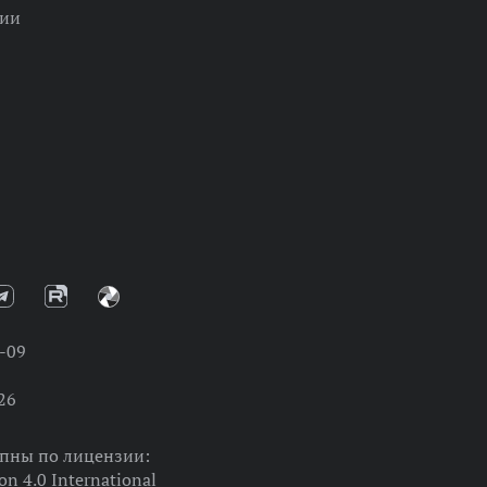
ции
-09
26
упны по лицензии:
on 4.0 International