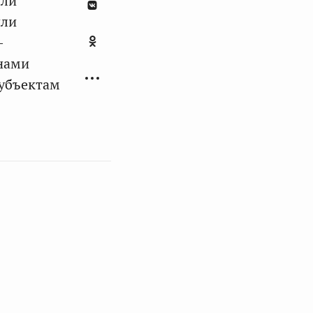
или
или
-
анами
субъектам