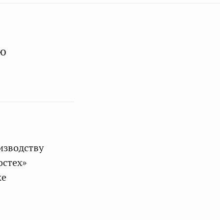
ю
изводству
остех»
ке