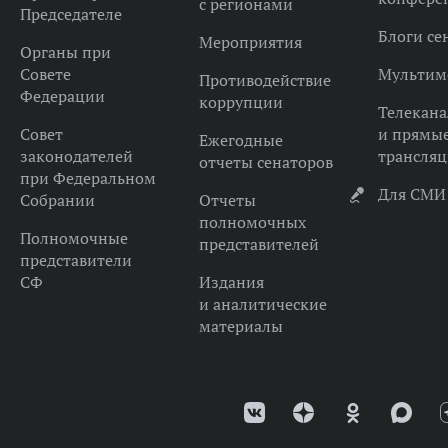
с регионами
Председателе
Блоги се
Мероприятия
Органы при
Совете
Мультим
Противодействие
Федерации
коррупции
Телекана
Совет
и прямы
Ежегодные
законодателей
трансля
отчеты сенаторов
при Федеральном
Для СМИ
Собрании
Отчеты
полномочных
Полномочные
представителей
представители
СФ
Издания
и аналитические
материалы