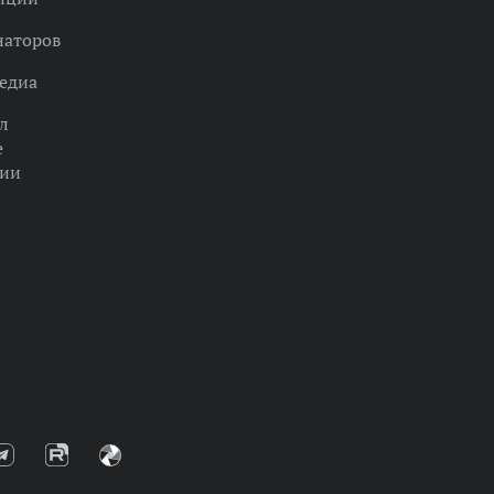
наторов
едиа
л
е
ции