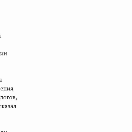
а
ции
к
ления
логов,
сказал