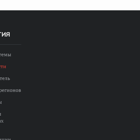
ТИЯ
 темы
сти
тель
регионов
ы
ы
ах
нции