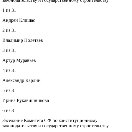
законодательству и государственному строительству
1
из
31
Андрей Клишас
2
из
31
Владимир Полетаев
3
из
31
Артур Муравьев
4
из
31
Александр Карлин
5
из
31
Ирина Рукавишникова
6
из
31
Заседание Комитета СФ по конституционному
законодательству и государственному строительству