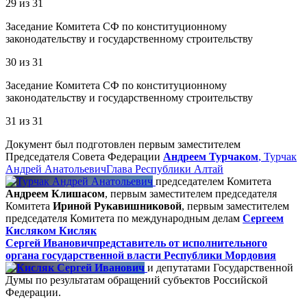
29
из
31
Заседание Комитета СФ по конституционному
законодательству и государственному строительству
30
из
31
Заседание Комитета СФ по конституционному
законодательству и государственному строительству
31
из
31
Документ был подготовлен первым заместителем
Председателя Совета Федерации
Андреем Турчаком
,
Турчак
Андрей Анатольевич
Глава Республики Алтай
председателем Комитета
Андреем Клишасом
, первым заместителем председателя
Комитета
Ириной Рукавишниковой
, первым заместителем
председателя Комитета по международным делам
Сергеем
Кисляком
Кисляк
Сергей Иванович
представитель от исполнительного
органа государственной власти Республики Мордовия
и депутатами Государственной
Думы по результатам обращений субъектов Российской
Федерации.