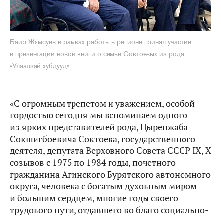
Баир Жамсуев в рамках работы в регионе принял участие
в презентации новой книги о семье Соктоевых из рода
«Улаалзай хубдууд»
«С огромным трепетом и уважением, особой
гордостью сегодня мы вспоминаем одного
из ярких представителей рода, Цыренжаба
Сокшигбоевича Соктоева, государственного
деятеля, депутата Верховного Совета СССР IX, X
созывов с 1975 по 1984 годы, почетного
гражданина Агинского Бурятского автономного
округа, человека с богатым духовным миром
и большим сердцем, многие годы своего
трудового пути, отдавшего во благо социально-