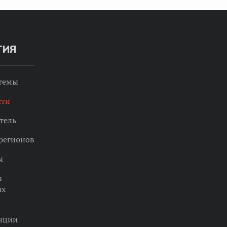
ТИЯ
 темы
сти
тель
регионов
ы
ы
ах
нции