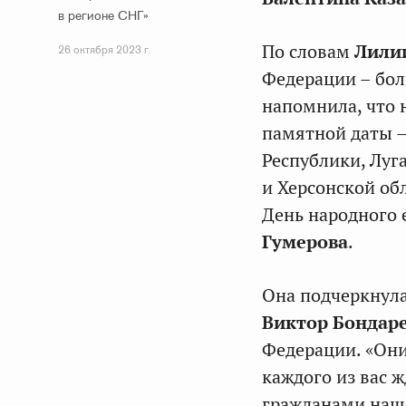
в регионе СНГ»
По словам
Лили
26 октября 2023 г.
Федерации – бол
напомнила, что 
памятной даты —
Республики, Луг
и Херсонской об
День народного 
Гумерова
.
Она подчеркнула
Виктор Бондар
Федерации. «Они
каждого из вас 
гражданами наше