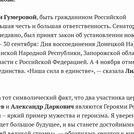
и Гумеровой
, быть гражданином Российской
ьшая честь и большая ответственность. Сенато
недавно, был принят закон об установлении но
 30 сентября: Дня воссоединения Донецкой Н
анской Народной Республики, Запорожской обл
ласти с Российской Федерацией. А 4 ноября отм
единства. «Наша сила в единстве», — сказала
Ли
 тот символический факт, что два участника ц
ев
и
Александр Даркович
являются Героями Р
 – яркий пример мужества и героизма. Я уверен
ждет большое будущее, и вы станете достойным
й великой страны», — обратилась сенатор к ю