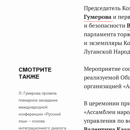
Председатель Ко
Гумерова
и пер
и безопасности
парламента торж
и экземпляры К
Луганской Народ
Мероприятие сос
СМОТРИТЕ
ТАКЖЕ
реализуемой Об
организацией «А
Л. Гумерова провела
пленарное заседание
В церемонии при
международной
«Ассамблеи наро
конференции «Русский
управления по в
язык – основа
интеграционного диалога
Валентина Каз