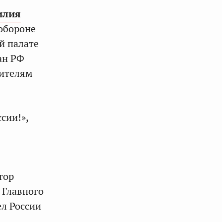
илия
обороне
й палате
ан РФ
жителям
сии!»,
тор
 Главного
л России