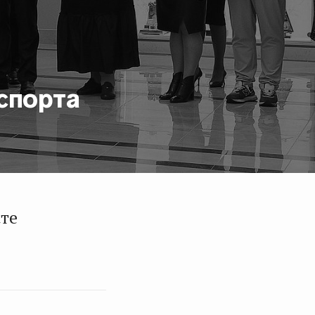
спорта
ате