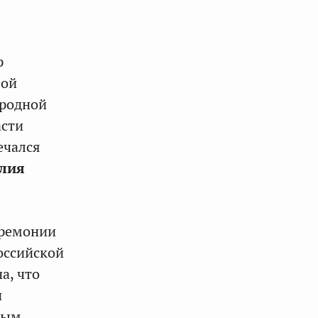
р
вой
ародной
асти
ечался
лия
еремонии
оссийской
а, что
и
ным