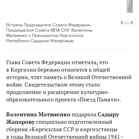
1
2
3
4
5
6
7
8
из
из
из
из
из
из
из
из
8
8
8
8
8
8
8
8
Встреча Председателя Совета Федерации,
Председателя Совета МПА СНГ Валентины
Матвиенко с Президентом Киргизской
Республики Садыром Жапаровым
Глава Совета Федерации отметила, что
в Киргизии бережно относятся к общей
истории, чтят память о Великой Отечественной
войне. Свидетельством этому стало
продолжение и расширение культурно-
образовательного проекта «Поезд Памяти».
Валентина Матвиенко
подарила
Садыру
Жапарову
специально подготовленный
сборник «Киргизская ССР и киргизстанцы
в годы Великой Отечественной войны 1941–