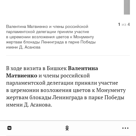
1
2
3
4
из
из
из
из
4
4
4
4
Валентина Матвиенко и члены российской
парламентской делегации приняли участие
в церемонии возложения цветов к Монументу
жертвам блокады Ленинграда в парке Победы
имени Д. Асанова
В ходе визита в Бишкек
Валентина
Матвиенко
и члены российской
парламентской делегации приняли участие
в церемонии возложения цветов к Монументу
жертвам блокады Ленинграда в парке Победы
имени Д. Асанова.