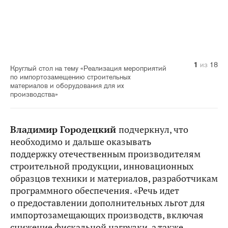
10
14
11
12
13
15
16
17
18
1
2
3
4
5
6
7
8
9
из
из
из
из
из
из
из
из
из
из
из
из
из
из
из
из
из
из
18
18
18
18
18
18
18
18
18
18
18
18
18
18
18
18
18
18
Круглый стол на тему «Реализация мероприятий
по импортозамещению строительных
материалов и оборудования для их
производства»
Владимир Городецкий
подчеркнул, что
необходимо и
дальше оказывать
поддержку отечественным производителям
строительной продукции, инновационных
образцов техники и материалов, разработчикам
программного обеспечения. «Речь идет
о предоставлении дополнительных льгот для
импортозамещающих производств, включая
снижение фискальной нагрузки, а также