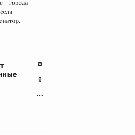
е – города
сёла
енатор.
ет
нные