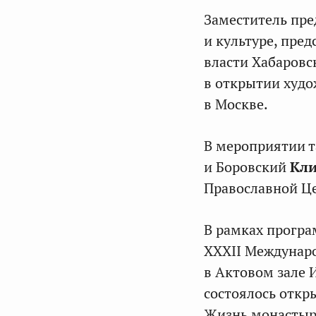
Заместитель пре
и культуре, пре
власти Хабаровс
в открытии худо
в Москве.
В мероприятии 
и Боровский
Кл
Православной Ц
В рамках програ
XXXII Междунар
в Актовом зале 
состоялось откр
Жизнь монастыря