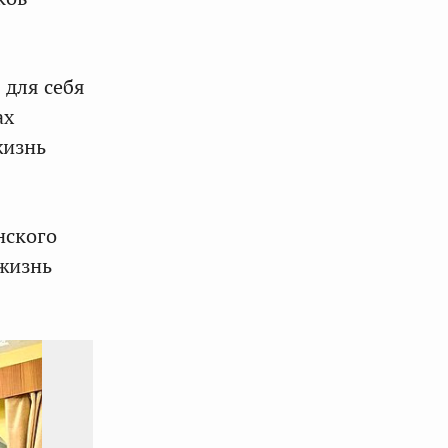
 для себя
ах
жизнь
нского
жизнь