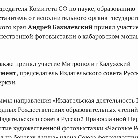
дседателя Комитета СФ по науке, образованию
дставитель от исполнительного органа государс
кого края
Андрей Базилевский
принял участи
жественной фотовыставки о хабаровском мона
также принял участие Митрополит Калужский
имент
, председатель Издательского совета Русс
еркви.
ммы направления «Издательская деятельность 
одных Рождественских образовательных чтений
Издательского совета Русской Православной Це
ытие художественной фотовыставки «Часовые 
 на берегах Амура» члена Союза фотохудожни