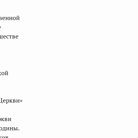
твенной
е
шестве
кой
Церкви»
ркви
Родины.
ков