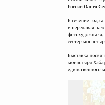
России
Олега С
В течение года а
и передавая нам 
фотохудожника, 
сестёр монастыр
Выставка посвящ
монастыря Хабар
единственного м