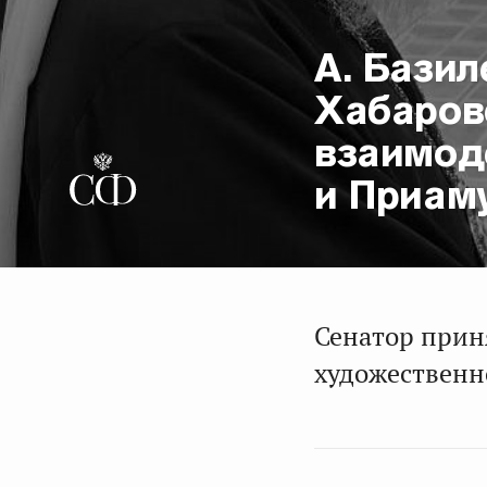
А. Базил
Хабаровс
взаимод
и Приам
Сенатор прин
художественн