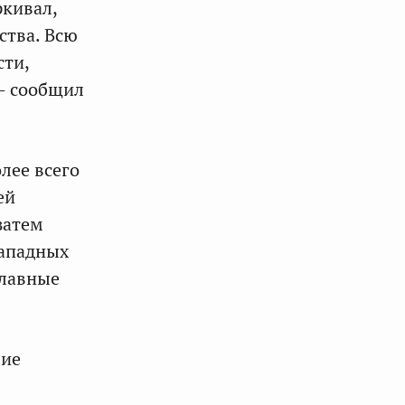
ркивал,
ства. Всю
сти,
— сообщил
лее всего
ей
затем
западных
славные
вие