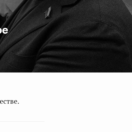
ое
естве.