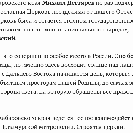
аровского края
Михаил Дегтярев
не раз подче
вославная Церковь неотделима от нашего Отече
рковь была и остается столпом государственно
дником нашего многонационального народа», 
вский
.
 это совершенно особое место в России. Оно бо
лицы, но именно здесь восходит солнце над наш
 с Дальнего Востока начинается день, который 
объятным просторам нашей Родины, до самых 
 сторона света, на которую обращены все право
Хабаровского края ведется тесное взаимодейст
 Приамурской митрополии. Строятся церкви,