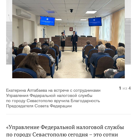
1
2
3
4
из
из
из
из
4
4
4
4
Екатерина Алтабаева на встрече с сотрудниками
Управления Федеральной налоговой службы
по городу Севастополю вручила Благодарность
Председателя Совета Федерации
«Управление Федеральной налоговой службы
по городу Севастополю сегодня – это сотни