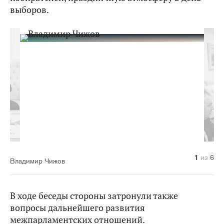
выборов.
1
2
3
4
5
6
из
из
из
из
из
из
6
6
6
6
6
6
Владимир Чижов
В ходе беседы стороны затронули также
вопросы дальнейшего развития
межпарламентских отношений.