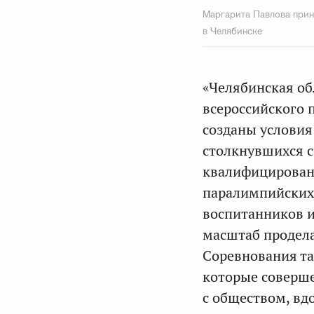
Маргарита Павлова прин
в Челябинске
«Челябинская об
всероссийского 
созданы условия
столкнувшихся с
квалифицирован
паралимпийских 
воспитанников 
масштаб продела
Соревнования та
которые соверше
с обществом, в