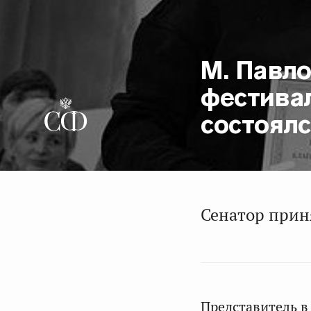
М. Павл
фестива
состоялс
Сенатор прин
Представитель в