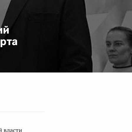
ий
орта
й власти