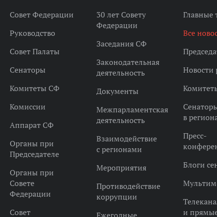
Совет Федерации
30 лет Совету
Главные
Федерации
Руководство
Все ново
Заседания СФ
Совет Палаты
Председа
Законодательная
Сенаторы
Новости 
деятельность
Комитеты СФ
Комитет
Документы
Комиссии
Сенатор
Межпарламентская
в регион
деятельность
Аппарат СФ
Пресс-
Взаимодействие
Органы при
конфере
с регионами
Председателе
Блоги се
Мероприятия
Органы при
Совете
Мультим
Противодействие
Федерации
коррупции
Телекана
Совет
и прямы
Ежегодные