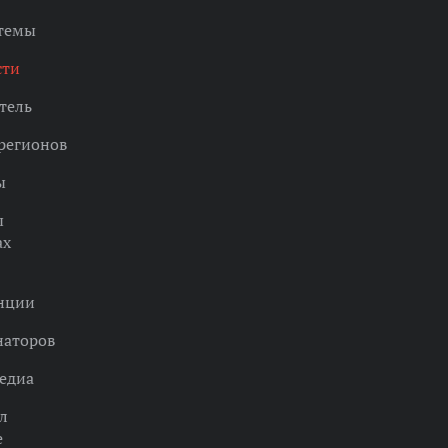
 темы
сти
тель
регионов
ы
ы
ах
нции
наторов
едиа
л
е