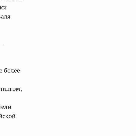
дки
валя
 —
е более
тлингом,
тели
йской