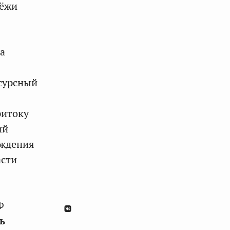
дёжи
а
сурсный
ритоку
ий
еждения
асти
Ф
ь