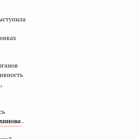
ыступила
рамках
рганов
тивность
,
сь
минова
.