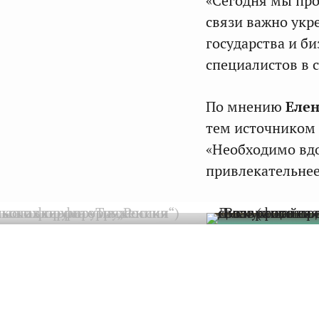
«Сегодня мы про
связи важно укр
государства и б
специалистов в 
По мнению
Еле
тем источником 
«Необходимо вдо
привлекательнее