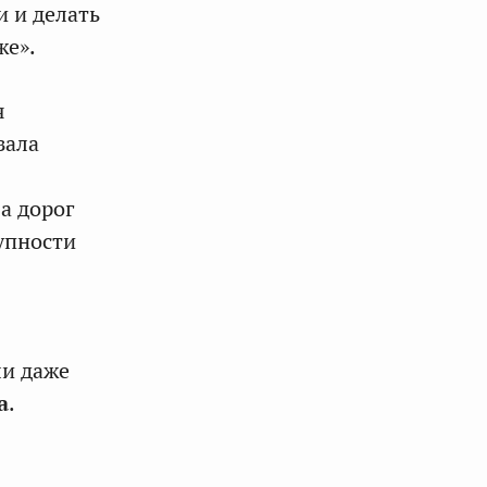
 и делать
же».
я
зала
а дорог
упности
ли даже
а
.