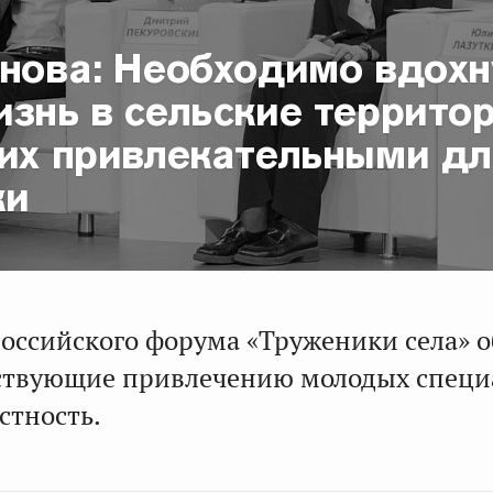
инова: Необходимо вдохн
знь в сельские территор
 их привлекательными дл
жи
российского форума «Труженики села» 
ствующие привлечению молодых специ
стность.