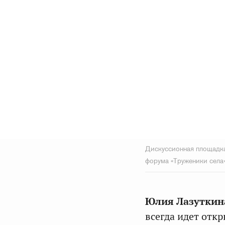
Дискуссионная площадка
форума «Труженики села
Юлия Лазуткин
всегда идет отк