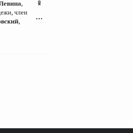
Левина
,
дежи, член
овский
,