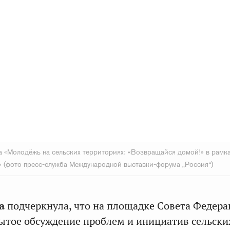
 «Молодёжь на сельских территориях: «Возвращайся домой!» в рамк
» (фото пресс-служба Международной выставки-форума „Россия“)
а
подчеркнула, что на площадке Совета Федер
рытое обсуждение проблем и инициатив сельски