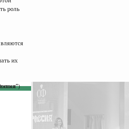
этой
ть роль
являются
лать их