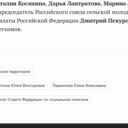
талия Косихина
,
Дарья Лантратова
,
Марина 
 председатель Российского союза сельской моло
алаты Российской Федерации
Дмитрий Пекур
егионов.
ские территории
ткина Юлия Викторовна
Перминова Елена Алексеевна
тет Совета Федерации по социальной политике