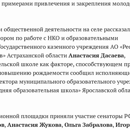
с примерами привлечения и закрепления моло
и общественной деятельности на селе рассказал
ором по работе с НКО и образовательными
осударственного казенного учреждения АО «Ре
в» Астраханской области
Анастасия Дасаева
,
ельской школе как факторе, способствующем п
и повышению рождаемости сообщил исполняющ
ектора муниципального образовательного учр
дняя образовательная школа» Ярославской обл
сионной площадки приняли участие сенаторы Р
ов
,
Анастасия Жукова
,
Ольга Забралова
,
Игор