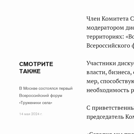
Член Комитета 
модератором ди
территориях: «В
Всероссийского 
Участники диску
СМОТРИТЕ
ТАКЖЕ
власти, бизнеса
мер, способств
В Москве состоялся первый
необходимость р
Всероссийский форум
«Труженики села»
С приветственны
14 мая 2024 г.
председатель Ко