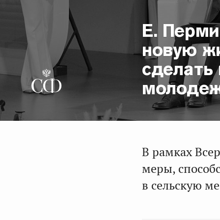
Е. Перм
новую жи
сделать
молоде
В рамках Все
меры, способ
в сельскую ме