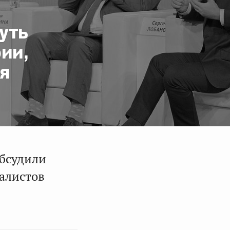
уть
ии,
я
обсудили
алистов