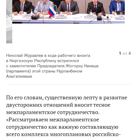
1
2
3
4
из
из
из
из
4
4
4
4
Николай Журавлев в ходе рабочего визита
в Киргизскую Республику встретился
с заместителем Председателя Жогорку Кенеша
(парламента) этой страны Нурланбеком
Азыгалиевым
По его словам, существенную лепту в развитие
двусторонних отношений вносит тесное
межпарламентское сотрудничество.
«Рассматриваем межпарламентское
сотрудничество как важную составляющую
всего комплекса многоплановых российско-