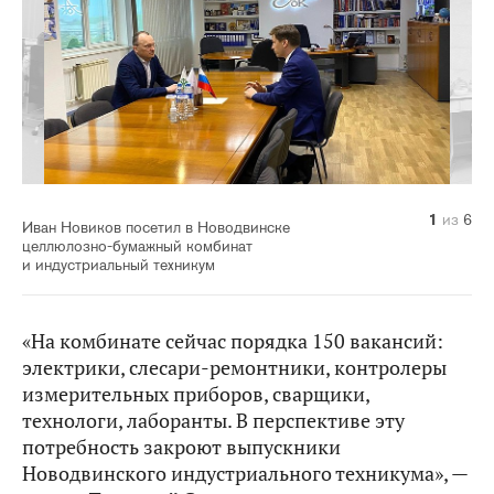
1
2
3
4
5
6
из
из
из
из
из
из
6
6
6
6
6
6
Иван Новиков посетил в Новодвинске
целлюлозно-бумажный комбинат
и индустриальный техникум
«На комбинате сейчас порядка 150 вакансий:
электрики, слесари-ремонтники, контролеры
измерительных приборов, сварщики,
технологи, лаборанты. В перспективе эту
потребность закроют выпускники
Новодвинского индустриального техникума», —