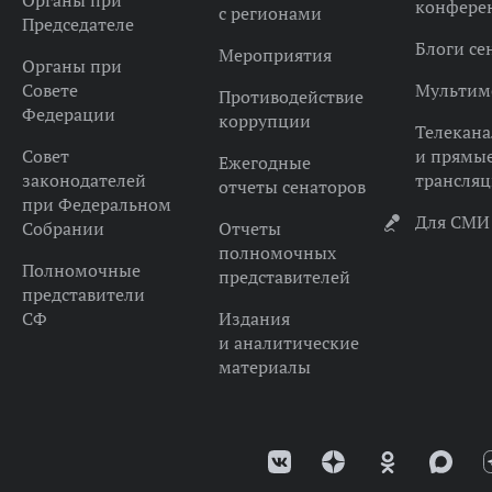
Органы при
конфере
с регионами
Председателе
Блоги се
Мероприятия
Органы при
Совете
Мультим
Противодействие
Федерации
коррупции
Телекана
Совет
и прямы
Ежегодные
законодателей
трансля
отчеты сенаторов
при Федеральном
Для СМИ
Собрании
Отчеты
полномочных
Полномочные
представителей
представители
СФ
Издания
и аналитические
материалы