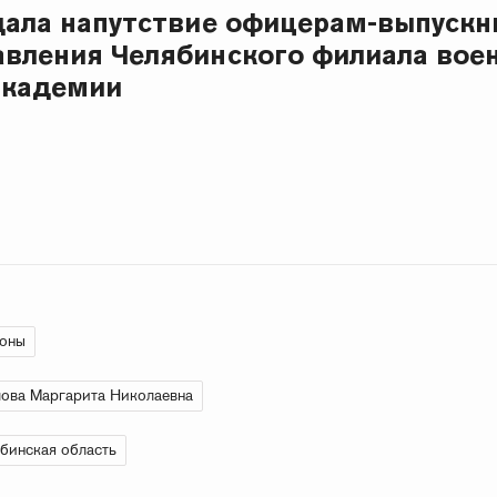
дала напутствие офицерам-выпуск
авления Челябинского филиала вое
академии
ионы
ова Маргарита Николаевна
бинская область