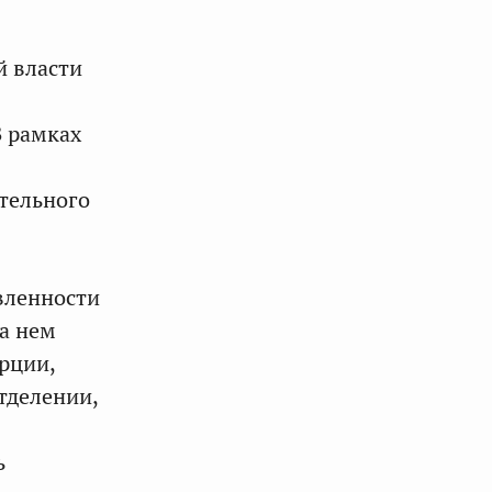
й власти
В рамках
тельного
вленности
на нем
рции,
тделении,
ь