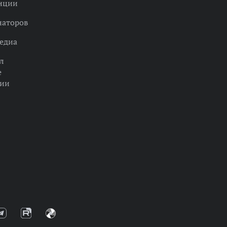
нции
наторов
едиа
л
е
ции