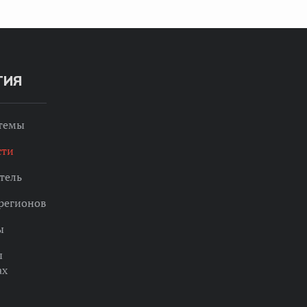
ТИЯ
 темы
сти
тель
регионов
ы
ы
ах