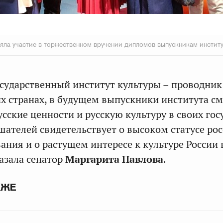
яла участие в торжественном вручении дипломов выпускникам инстит
сударственный институт культуры – проводник
их странах, в будущем выпускники института см
сские ценности и русскую культуру в своих гос
шателей свидетельствует о высоком статусе ро
ания и о растущем интересе к культуре России 
казала сенатор
Маргарита Павлова
.
КЖЕ