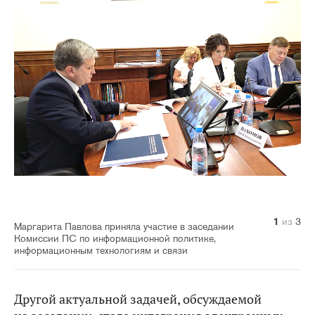
1
2
3
из
из
из
3
3
3
Маргарита Павлова приняла участие в заседании
Комиссии ПС по информационной политике,
информационным технологиям и связи
Другой актуальной задачей, обсуждаемой