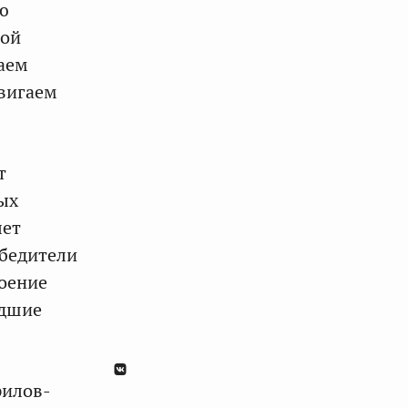
ю
кой
аем
двигаем
т
ых
лет
обедители
воение
адшие
рилов-