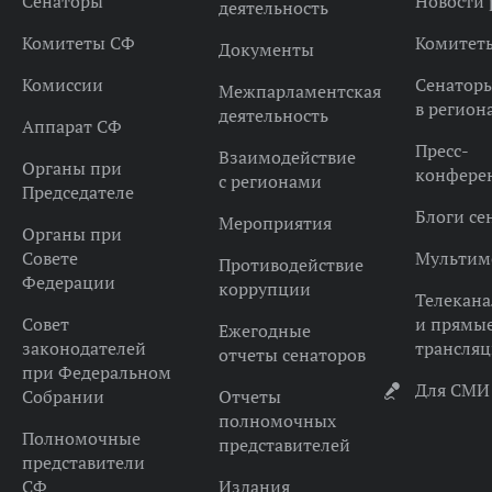
Сенаторы
Новости 
деятельность
Комитеты СФ
Комитет
Документы
Комиссии
Сенатор
Межпарламентская
в регион
деятельность
Аппарат СФ
Пресс-
Взаимодействие
Органы при
конфере
с регионами
Председателе
Блоги се
Мероприятия
Органы при
Совете
Мультим
Противодействие
Федерации
коррупции
Телекана
Совет
и прямы
Ежегодные
законодателей
трансля
отчеты сенаторов
при Федеральном
Для СМИ
Собрании
Отчеты
полномочных
Полномочные
представителей
представители
СФ
Издания