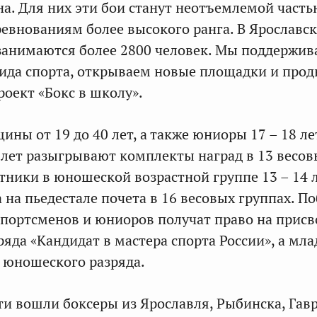
на. Для них эти бои станут неотъемлемой часть
ревнованиям более высокого ранга. В Ярославс
занимаются более 2800 человек. Мы поддержив
вида спорта, открываем новые площадки и про
роект «Бокс в школу».
ны от 19 до 40 лет, а также юниоры 17 – 18 ле
 лет разыгрывают комплекты наград в 13 весов
стники в юношеской возрастной группе 13 – 14 
 на пьедестале почета в 16 весовых группах. П
спортсменов и юниоров получат право на прис
ряда «Кандидат в мастера спорта России», а мл
о юношеского разряда.
ти вошли боксеры из Ярославля, Рыбинска, Гав