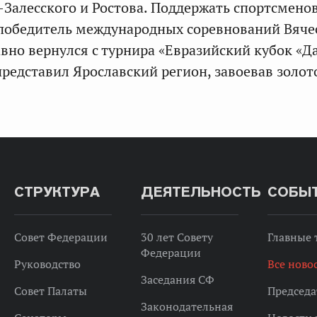
-Залесского и Ростова. Поддержать спортсмено
победитель международных соревнований Вяче
авно вернулся с турнира «Евразийский кубок «Д
представил Ярославский регион, завоевав золот
СТРУКТУРА
ДЕЯТЕЛЬНОСТЬ
СОБЫ
Совет Федерации
30 лет Совету
Главные
Федерации
Руководство
Все ново
Заседания СФ
Совет Палаты
Председа
Законодательная