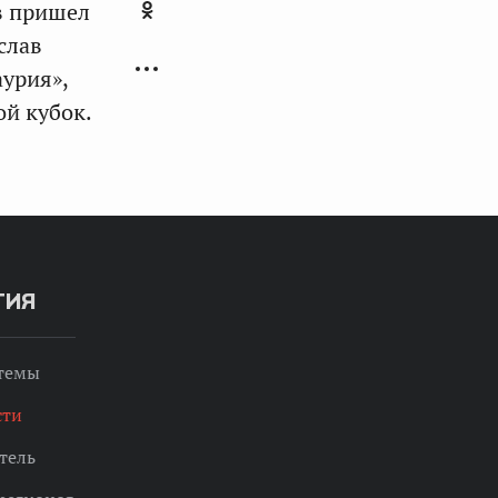
в пришел
слав
аурия»,
ой кубок.
ТИЯ
 темы
сти
тель