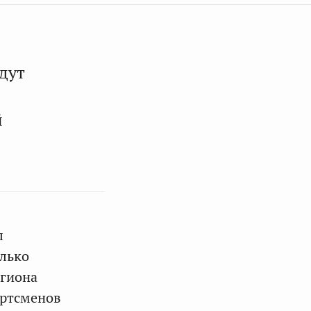
дут
й
л
олько
егиона
ортсменов