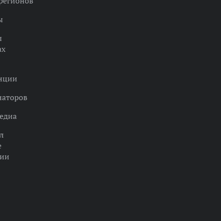
регионов
ы
ы
ах
нции
наторов
едиа
л
е
ции