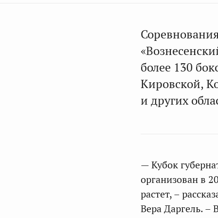
Соревнования
«Вознесенски
более 130 бо
Кировской, К
и других обла
— Кубок губерна
организован в 20
растет, – расска
Вера Даргель. – 