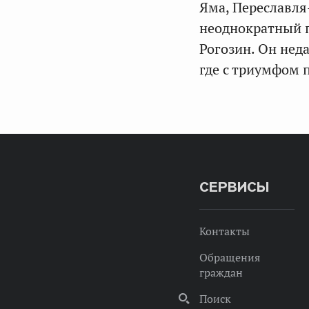
Яма, Переславля
неоднократный 
Рогозин. Он нед
где с триумфом 
СЕРВИСЫ
Контакты
Обращения
граждан
Поиск