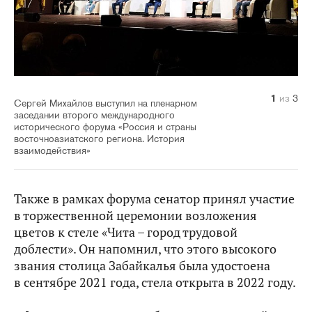
1
2
3
из
из
из
3
3
3
Сергей Михайлов выступил на пленарном
заседании второго международного
исторического форума «Россия и страны
восточноазиатского региона. История
взаимодействия»
Также в рамках форума сенатор принял участие
в торжественной церемонии возложения
цветов к стеле «Чита – город трудовой
доблести». Он напомнил, что этого высокого
звания столица Забайкалья была удостоена
в сентябре 2021 года, стела открыта в 2022 году.