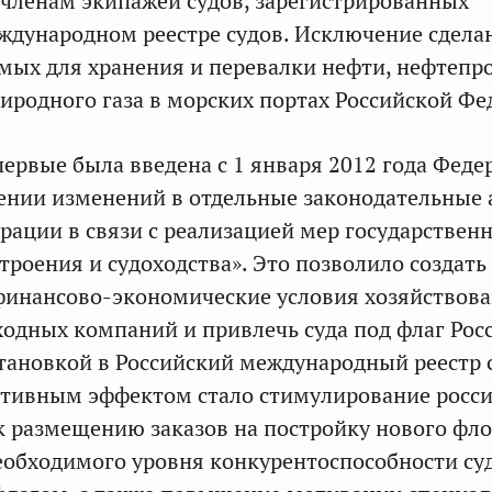
членам экипажей судов, зарегистрированных
ждународном реестре судов. Исключение сдела
емых для хранения и перевалки нефти, нефтепр
иродного газа в морских портах Российской Фе
первые была введена с 1 января 2012 года Фед
ении изменений в отдельные законодательные
рации в связи с реализацией мер государствен
троения и судоходства». Это позволило создать
финансово-экономические условия хозяйствова
ходных компаний и привлечь суда под флаг Рос
тановкой в Российский международный реестр 
итивным эффектом стало стимулирование росс
к размещению заказов на постройку нового фло
еобходимого уровня конкурентоспособности су