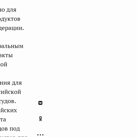
но для
одуктов
дерации.
еральным
 акты
ной
ния для
сийской
судов.
ийских
та
дов под