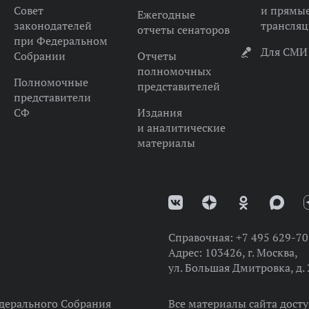
Совет
и прямы
Ежегодные
законодателей
трансля
отчеты сенаторов
при Федеральном
Для СМИ
Собрании
Отчеты
полномочных
Полномочные
представителей
представители
СФ
Издания
и аналитические
материалы
Справочная:
+7 495 629-70
Адрес:
103426, г. Москва,
ул. Большая Дмитровка, д. 
дерального Собрания
Все материалы сайта дост