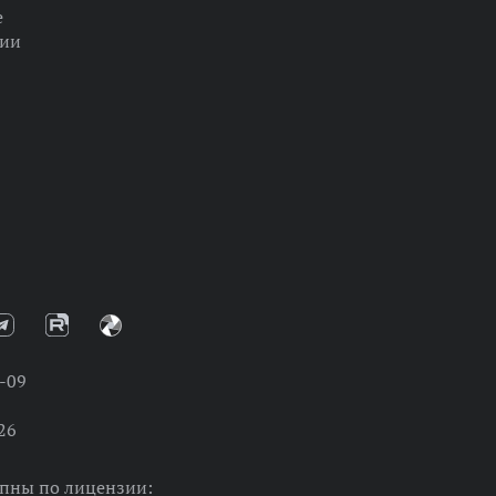
е
ции
-09
26
упны по лицензии: