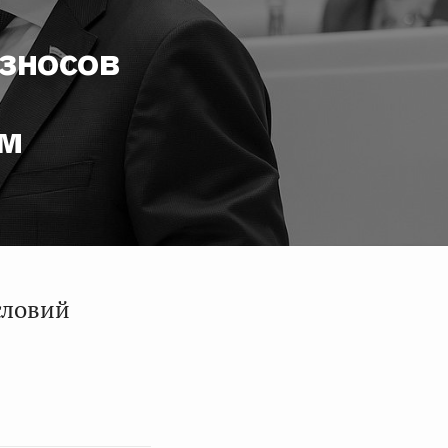
зносов
ом
словий