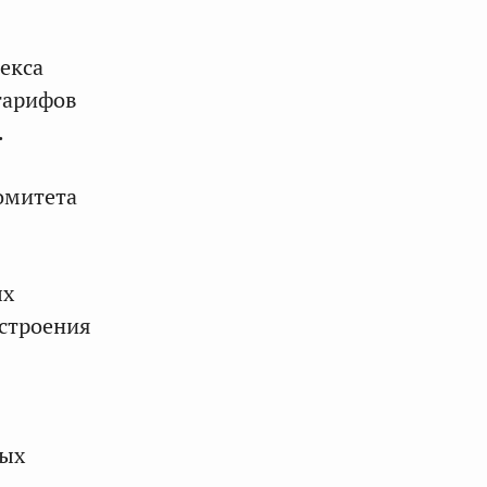
екса
тарифов
.
омитета
ых
остроения
ных