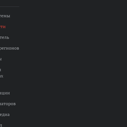
 темы
сти
тель
регионов
ы
ы
ах
нции
наторов
едиа
л