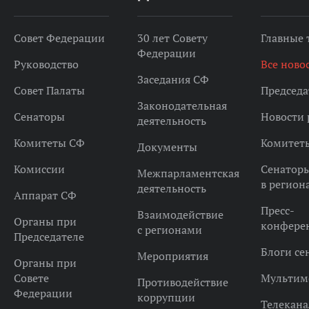
Совет Федерации
30 лет Совету
Главные
Федерации
Руководство
Все ново
Заседания СФ
Совет Палаты
Председа
Законодательная
Сенаторы
Новости 
деятельность
Комитеты СФ
Комитет
Документы
Комиссии
Сенатор
Межпарламентская
в регион
деятельность
Аппарат СФ
Пресс-
Взаимодействие
Органы при
конфере
с регионами
Председателе
Блоги се
Мероприятия
Органы при
Совете
Мультим
Противодействие
Федерации
коррупции
Телекана