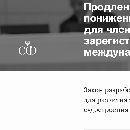
Продлен
понижен
для член
зарегис
междуна
Закон разраб
для развития
судостроения