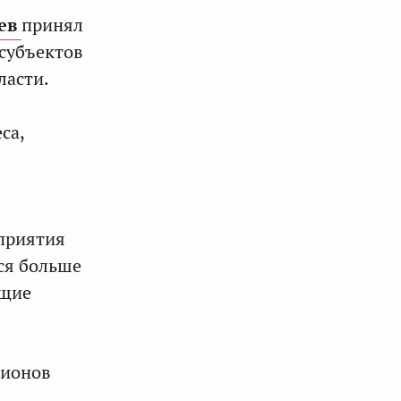
ев
принял
 субъектов
ласти.
са,
приятия
тся больше
ющие
гионов