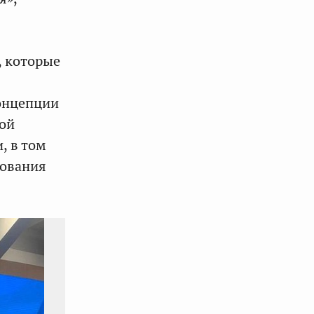
, которые
концепции
ой
, в том
рования