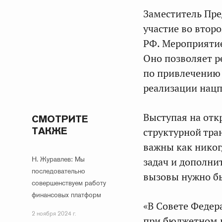
Заместитель Пр
участие во втор
РФ. Мероприятие
Оно позволяет 
по привлечению 
реализации нацп
Выступая на откр
СМОТРИТЕ
ТАКЖЕ
структурной тр
важны как никог
Н. Журавлев: Мы
задач и дополни
последовательно
вызовы нужно бы
совершенствуем работу
финансовых платформ
«В Совете Федер
2 ноября 2024 г.
при бюджетном 