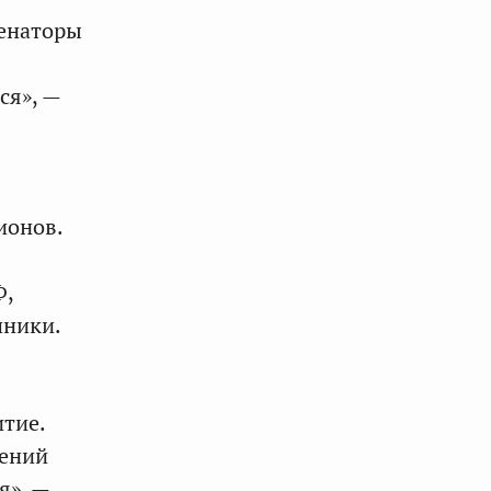
сенаторы
ся», —
ионов.
Ф,
чники.
тие.
лений
я», —