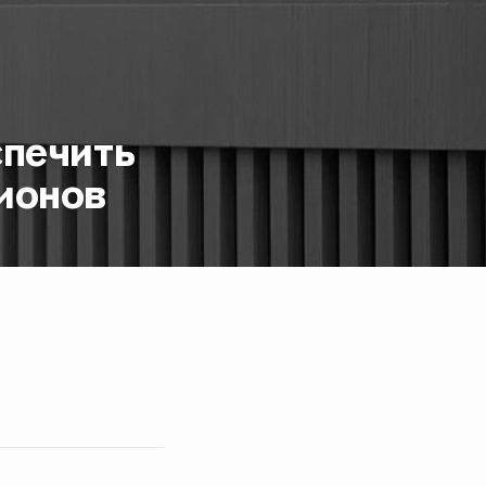
спечить
ионов