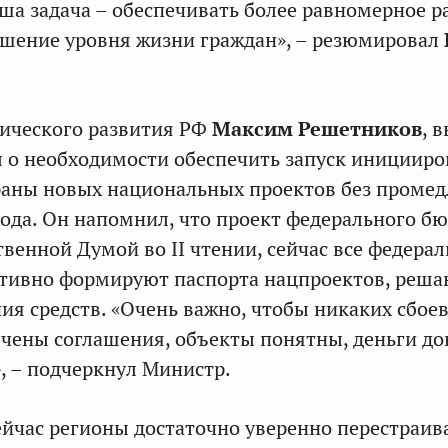
ша задача – обеспечивать более равномерное р
шение уровня жизни граждан», – резюмировал
ического развития РФ
Максим Решетников
, 
ил о необходимости обеспечить запуск инициир
раны новых национальных проектов без проме
 года. Он напомнил, что проект федерального б
твенной Думой во II чтении, сейчас все федера
ктивно формируют паспорта нацпроектов, реша
ия средств. «Очень важно, чтобы никаких сбоев
ючены соглашения, объекты понятны, деньги до
», – подчеркнул Министр.
сейчас регионы достаточно уверенно перестраи