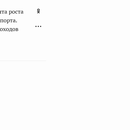
та роста
порта.
доходов