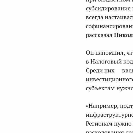
субсидирование 
всегда настаива
софинансировани
рассказал
Никол
Он напомнил, чт
в Налоговый код
Среди них — вве
инвестиционного
субъектам нужн
«Например, под
инфраструктурно
Регионам нужно 
расходования ср