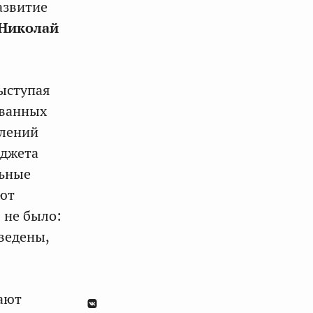
азвитие
Николай
выступая
ованных
длений
юджета
льные
ют
 не было:
ведены,
вают