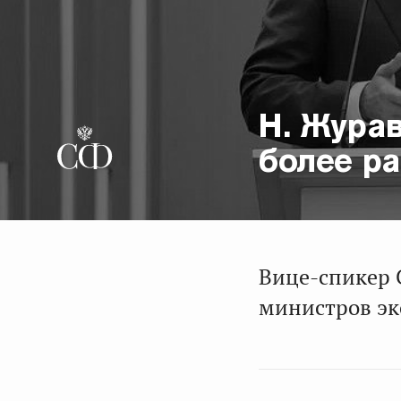
Н. Журав
более р
Вице-спикер 
министров эк