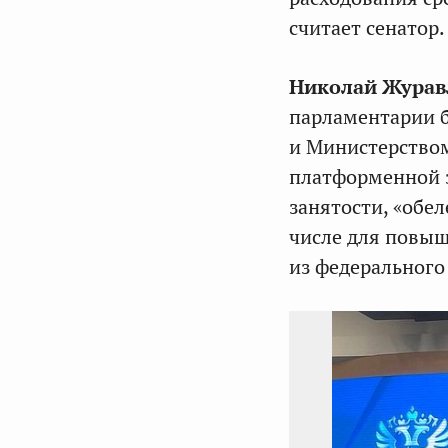
считает сенатор.
Николай Журав
парламентарии б
и Министерством
платформенной 
занятости, «обе
числе для повыш
из федерального