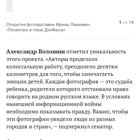
10
14
11
12
13
1
2
3
4
5
6
7
8
9
из
из
из
из
из
из
из
из
из
из
из
из
из
из
14
14
14
14
14
14
14
14
14
14
14
14
14
14
Открытие фотовыставки Ирины Лашкевич
«Посмотри в глаза Донбассу»
Александр Волошин
отметил уникальность
этого проекта. «Авторы проделали
колоссальную работу, преодолели десятки
километров для того, чтобы запечатлеть
эмоции детей. Каждая фотография — это судьба
ребенка, родители которого отстаивали право
говорить на родном русском языке. В условиях
нынешней информационной войны
необходимо показывать правду. Важно, чтобы
эти фотографии увидели люди из разных
городов и стран», — подчеркнул сенатор.