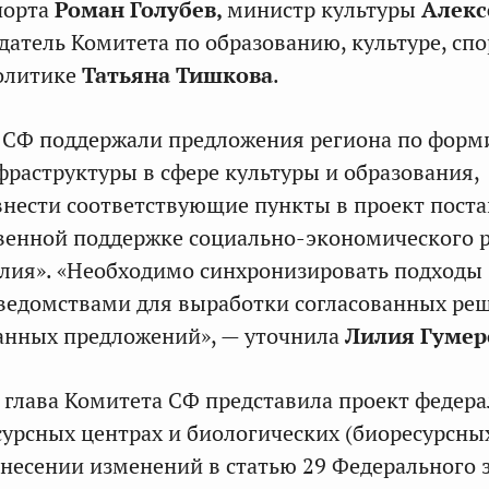
порта
Роман Голубев,
министр культуры
Алекс
едатель Комитета по образованию, культуре, спо
олитике
Татьяна Тишкова
.
 СФ поддержали предложения региона по фор
раструктуры в сфере культуры и образования,
нести соответствующие пункты в проект пост
венной поддержке социально-экономического 
лия». «Необходимо синхронизировать подходы
ведомствами для выработки согласованных ре
анных предложений», — уточнила
Лилия Гумер
я глава Комитета СФ представила проект федер
сурсных центрах и биологических (биоресурсны
внесении изменений в статью 29 Федерального 