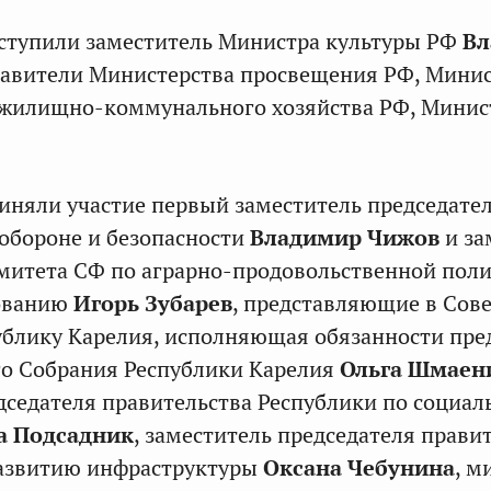
ступили заместитель Министра культуры РФ
Вл
тавители Министерства просвещения РФ, Мини
 жилищно-коммунального хозяйства РФ, Минис
иняли участие
первый заместитель председате
обороне и безопасности
Владимир Чижов
и за
митета СФ по аграрно-продовольственной пол
ованию
Игорь Зубарев
, представляющие в Сов
блику Карелия, исполняющая обязанности пре
го Собрания Республики Карелия
Ольга Шмаен
дседателя
правительства Республики по социа
а Подсадник
, заместитель председателя прави
развитию инфраструктуры
Оксана Чебунина
, м