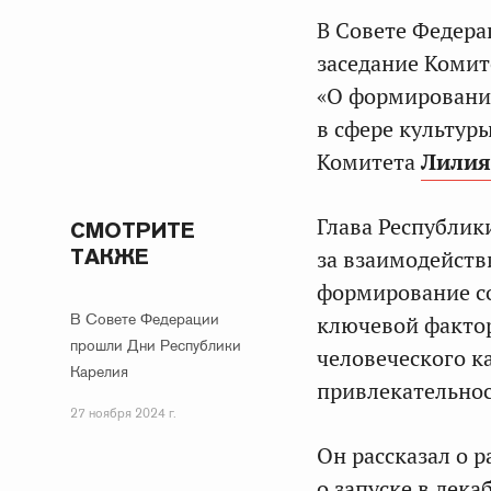
В Совете Федера
заседание Комит
«О формировани
в сфере культур
Комитета
Лилия
Глава Республик
СМОТРИТЕ
ТАКЖЕ
за взаимодейств
формирование со
В Совете Федерации
ключевой фактор
прошли Дни Республики
человеческого к
Карелия
привлекательнос
27 ноября 2024 г.
Он рассказал о 
о запуске в дека