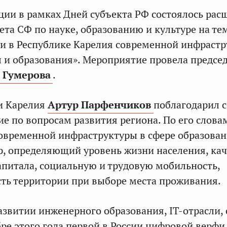
ции в рамках Дней субъекта РФ состоялось ра
ета СФ по науке, образованию и культуре на те
и в Республике Карелия современной инфраст
ы и образования». Мероприятие провела предсе
 Гумерова
.
и Карелия
Артур Парфенчиков
поблагодарил 
ие по вопросам развития региона. По его слова
временной инфраструктуры в сфере образован
, определяющий уровень жизни населения, кач
апитала, социальную и трудовую мобильность,
ть территории при выборе места проживания.
развитии инженерного образования, IT-отрасли,
бре этого года первой в России цифровой верфи