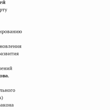
ей
рту
мированию
ановления
развития
шений
ова
.
ального
х)
закона