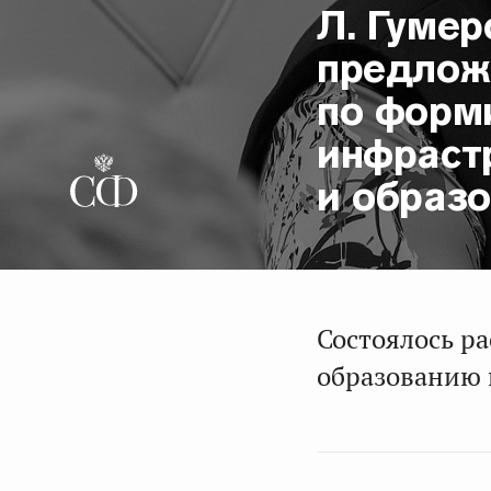
Л. Гуме
предлож
по форм
инфраст
и образ
Состоялось р
образованию 