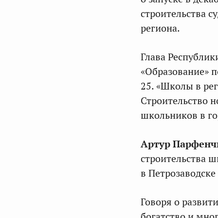
строительства с
региона.
Глава Республик
«Образование» п
25. «Школы в ре
Строительство н
школьников в го
Артур Парфенч
строительства ш
в Петрозаводске 
Говоря о развит
богатство и мно