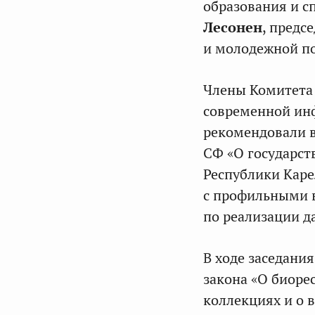
образования и с
Лесонен
, предс
и молодежной п
Члены Комитета
современной инф
рекомендовали в
СФ «О государст
Республики Каре
с профильными 
по реализации д
В ходе заседани
закона «О биоре
коллекциях и о 