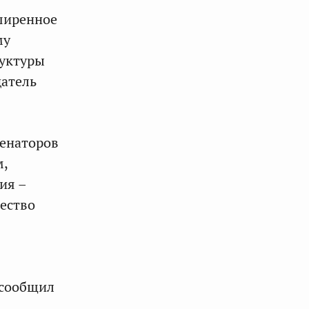
сширенное
му
руктуры
датель
сенаторов
м,
ия –
ество
 сообщил