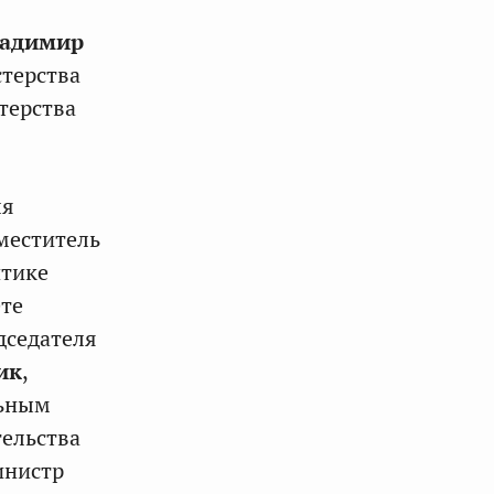
адимир
стерства
терства
ля
меститель
итике
ете
дседателя
ик
,
льным
тельства
инистр