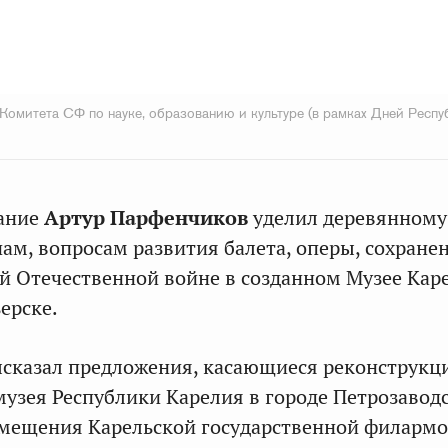
Комитета СФ по науке, образованию и культуре (в рамках Дней Респу
ание
Артур Парфенчиков
уделил деревянному
нам, вопросам развития балета, оперы, сохране
й Отечественной войне в созданном Музее Кар
зерске.
ысказал предложения, касающиеся реконструкц
узея Республики Карелия в городе Петрозавод
змещения Карельской государственной филарм