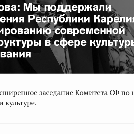
рова: Мы поддержали
ения Республики Карели
ированию современной
руктуры в сфере культур
ования
асширенное заседание Комитета СФ по н
и культуре.