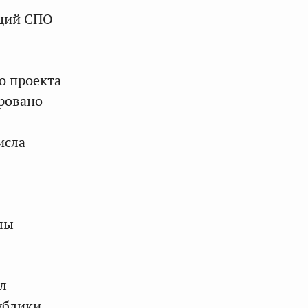
аций СПО
о проекта
ровано
исла
лы
л
ублики,