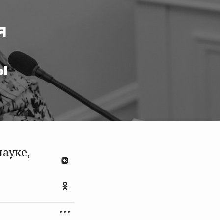
я
ы
ауке,