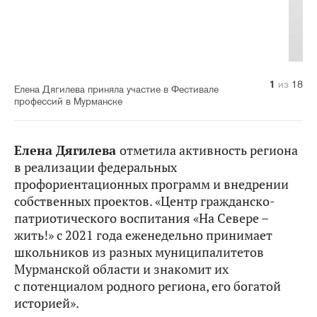
10
14
11
12
13
15
16
17
18
1
2
3
4
5
6
7
8
9
из
из
из
из
из
из
из
из
из
из
из
из
из
из
из
из
из
из
18
18
18
18
18
18
18
18
18
18
18
18
18
18
18
18
18
18
Елена Дягилева приняла участие в Фестивале
профессий в Мурманске
Елена Дягилева
отметила активность региона
в реализации федеральных
профориентационных программ и внедрении
собственных проектов. «Центр гражданско-
патриотического воспитания «На Севере –
жить!» с 2021 года еженедельно принимает
школьников из разных муниципалитетов
Мурманской области и знакомит их
с потенциалом родного региона, его богатой
историей».