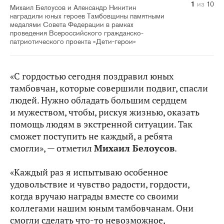
10
1
2
3
4
5
6
7
8
9
из
из
из
из
из
из
из
из
из
из
10
10
10
10
10
10
10
10
10
10
Михаил Белоусов и Александр Никитин
наградили юных героев Тамбовщины памятными
медалями Совета Федерации в рамках
проведения Всероссийского гражданско-
патриотического проекта «Дети-герои»
«С гордостью сегодня поздравил юных
тамбовчан, которые совершили подвиг, спасли
людей. Нужно обладать большим сердцем
и мужеством, чтобы, рискуя жизнью, оказать
помощь людям в экстренной ситуации. Так
сможет поступить не каждый, а ребята
смогли», — отметил
Михаил Белоусов
.
«Каждый раз я испытываю особенное
удовольствие и чувство радости, гордости,
когда вручаю награды вместе со своими
коллегами нашим юным тамбовчанам. Они
смогли сделать что‑то невозможное,