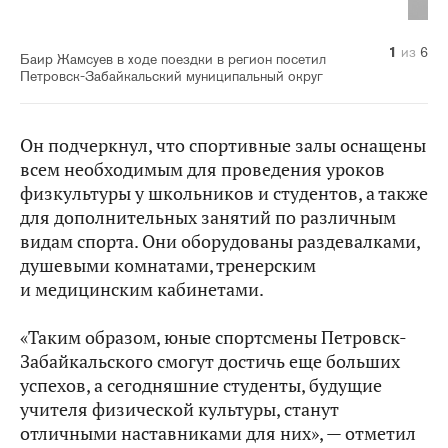
1
2
3
4
5
6
из
из
из
из
из
из
6
6
6
6
6
6
Баир Жамсуев в ходе поездки в регион посетил
Петровск-Забайкальский муниципальный округ
Он подчеркнул, что спортивные залы оснащены
всем необходимым для проведения уроков
физкультуры у школьников и студентов, а также
для дополнительных занятий по различным
видам спорта. Они оборудованы раздевалками,
душевыми комнатами, тренерским
и медицинским кабинетами.
«Таким образом, юные спортсмены Петровск-
Забайкальского смогут достичь еще больших
успехов, а сегодняшние студенты, будущие
учителя физической культуры, станут
отличными наставниками для них», — отметил