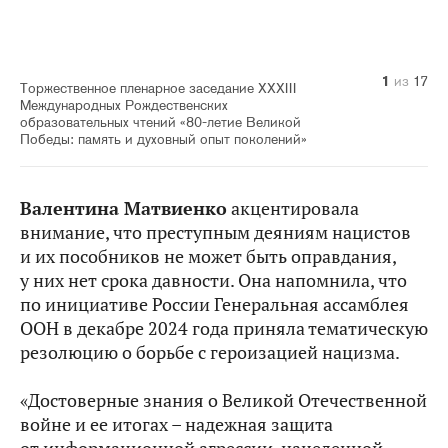
10
14
11
12
13
15
16
17
1
2
3
4
5
6
7
8
9
из
из
из
из
из
из
из
из
из
из
из
из
из
из
из
из
из
17
17
17
17
17
17
17
17
17
17
17
17
17
17
17
17
17
Торжественное пленарное заседание XXХIII
Международных Рождественских
образовательных чтений «80-летие Великой
Победы: память и духовный опыт поколений»
Валентина Матвиенко
акцентировала
внимание, что преступным деяниям нацистов
и их пособников не может быть оправдания,
у них нет срока давности. Она напомнила, что
по инициативе России Генеральная ассамблея
ООН в декабре 2024 года приняла тематическую
резолюцию о борьбе с героизацией нацизма.
«Достоверные знания о Великой Отечественной
войне и ее итогах – надежная защита