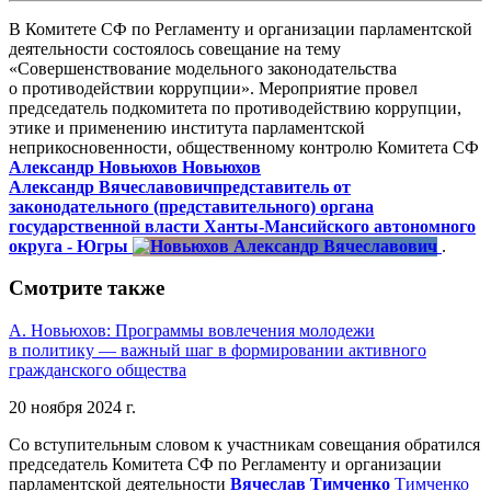
В Комитете СФ по Регламенту и организации парламентской
деятельности состоялось совещание на тему
«Совершенствование модельного законодательства
о противодействии коррупции». Мероприятие провел
председатель подкомитета по противодействию коррупции,
этике и применению института парламентской
неприкосновенности, общественному контролю Комитета СФ
Александр Новьюхов
Новьюхов
Александр Вячеславович
представитель от
законодательного (представительного) органа
государственной власти Ханты-Мансийского автономного
округа - Югры
.
Смотрите также
А. Новьюхов: Программы вовлечения молодежи
в политику — важный шаг в формировании активного
гражданского общества
20 ноября 2024 г.
Со вступительным словом к участникам совещания обратился
председатель Комитета СФ по Регламенту и организации
парламентской деятельности
Вячеслав Тимченко
Тимченко