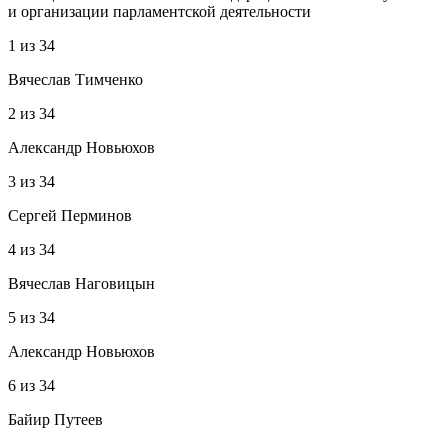
и организации парламентской деятельности
1
из
34
Вячеслав Тимченко
2
из
34
Александр Новьюхов
3
из
34
Сергей Перминов
4
из
34
Вячеслав Наговицын
5
из
34
Александр Новьюхов
6
из
34
Байир Путеев