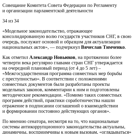
Совещание Комитета Совета Федерации по Регламенту
и организации парламентской деятельности
34
из
34
«Модельное законодательство, отражающее
консолидированную волю государств участников СНГ, в свою
очередь, послужит основой и образцом для актуализации
национальных актов», — подчеркнул
Вячеслав Тимченко
.
Как отметил
Александр Новьюхов
, на протяжении более
четверти века регулярно главами стран СНГ утверждается
на очередной плановый период (от 4 до 5 лет) –
«Межгосударственная программа совместных мер борьбы
с преступностью». В соответствии с положениями
совместных документов были разработаны проекты
модельных законов, комментарии к ним и подготовлены
методические рекомендации. «Помимо таких совместных
программ действий, практики соработничества нашли
отражение в подписании соглашений о взаимодействии
и формировании постоянно действующих органов».
По мнению сенатора, несмотря на то, что национальные
системы антикоррупционного законодательства актуальны,
динамичны, восприимчивы к новым вызовам, «оглядываться»